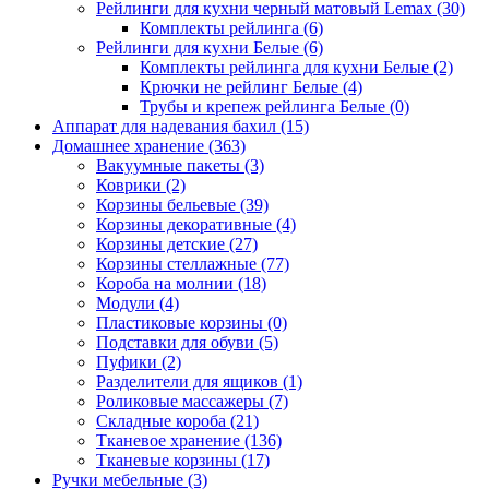
Рейлинги для кухни черный матовый Lemax
(30)
Комплекты рейлинга
(6)
Рейлинги для кухни Белые
(6)
Комплекты рейлинга для кухни Белые
(2)
Крючки не рейлинг Белые
(4)
Трубы и крепеж рейлинга Белые
(0)
Аппарат для надевания бахил
(15)
Домашнее хранение
(363)
Вакуумные пакеты
(3)
Коврики
(2)
Корзины бельевые
(39)
Корзины декоративные
(4)
Корзины детские
(27)
Корзины стеллажные
(77)
Короба на молнии
(18)
Модули
(4)
Пластиковые корзины
(0)
Подставки для обуви
(5)
Пуфики
(2)
Разделители для ящиков
(1)
Роликовые массажеры
(7)
Складные короба
(21)
Тканевое хранение
(136)
Тканевые корзины
(17)
Ручки мебельные
(3)