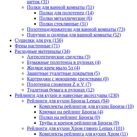
щеток
(31)
Полки для ванной комнаты
(51)
Полки для полотенец
(14)
Полки металлические
(6)
Полки стеклянные
(31)
Полотенцедержатели для ванной комнаты
(73)
Поручни и сиденья для ванной комнаты
(52)
Сушилки для рук
(156)
Фены настенные
(71)
Расходные материалы
(34)
Антисептические средства
(3)
Бумажные полотенца в рулонах
(4)
Жидкое крем мыло 5л
(4)
Защитные туалетные покрытия
(5)
Картриджи с моющими средствами
(0)
Полотенца сложения Z и V
(7)
Туалетная бумага в рулонах
(12)
Рейлинги для кухни и навесные аксессуары
(230)
Рейлинги для кухни Бронза Lemax
(94)
Комплекты рейлингов для кухни Бронза
(10)
Крючки на рейлинг Бронза
(4)
Полки на рейлинг Бронза
(0)
Трубы и крепеж рейлингов Бронза
(9)
Рейлинги для кухни Хром глянец Lemax
(101)
Комплекты рейлинга для кухни Хром
(11)