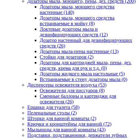
Дозаторы мыла, моющего, пены, дез. средств
(200)
Дозаторы мыла, моющего средства
настенные
(140)
Дозаторы мыла, моющего средства
встраиваемые в мойку
(8)
Локтевые дозаторы мыла и
дезинфицирующих средств
(12)
Дозатор настенный для дезинфицирующих
средств
(26)
Дозаторы мыла-пены настенные
(13)
Стойки для дозаторов
(2)
Дозаторы для картриджей мыла, пены, дез.
средств, крема для рук и т.д.
(0)
Дозаторы жидкого мыла настольные
(5)
Встраиваемые в стену дозаторы мыла
(0)
Диспенсеры освежителя воздуха
(53)
Освежители для писсуаров
(8)
Сменные баллоны и картриджи для
освежителя
(26)
Ершики для туалета
(58)
Пеленальные столы
(2)
Шторки для ванной комнаты
(2)
Крючки и кронштейны для ванной
(72)
Мыльницы для ванной комнаты
(43)
Подставки, подстаканники, держатели зубных