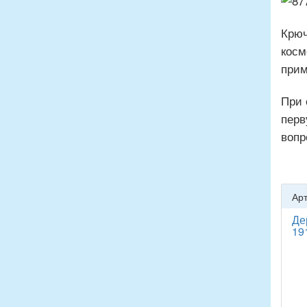
Крюч
косм
прим
При 
перв
вопр
Арт
Де
19