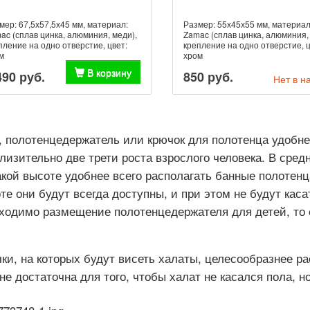
мер: 67,5х57,5х45 мм, материал:
Размер: 55х45х55 мм, материал
ac (сплав цинка, алюминия, меди),
Zamac (сплав цинка, алюминия,
пление на одно отверстие, цвет:
крепление на одно отверстие, ц
м
хром
В корзину
490 руб.
850 руб.
Нет в н
, полотенцедержатель или крючок для полотенца удобне
лизительно две трети роста взрослого человека. В сред
акой высоте удобнее всего располагать банные полотенц
те они будут всегда доступны, и при этом не будут каса
ходимо размещение полотенцедержателя для детей, то 
ки, на которых будут висеть халаты, целесообразнее рас
не достаточна для того, чтобы халат не касался пола, н