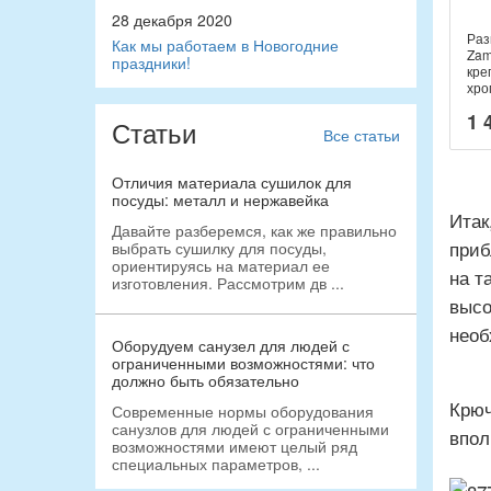
28 декабря 2020
Раз
Как мы работаем в Новогодние
Zam
праздники!
кре
хро
1 
Статьи
Все статьи
Отличия материала сушилок для
посуды: металл и нержавейка
Итак
Давайте разберемся, как же правильно
приб
выбрать сушилку для посуды,
ориентируясь на материал ее
на т
изготовления. Рассмотрим дв ...
высо
необ
Оборудуем санузел для людей с
ограниченными возможностями: что
должно быть обязательно
Крюч
Современные нормы оборудования
санузлов для людей с ограниченными
впол
возможностями имеют целый ряд
специальных параметров, ...