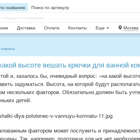
по названию
Поиск по артикулу
ании
Доставка
Оплата
Контакты
Еще
Москва
й комнаты
какой высоте вешать крючки для ванной ко
той и, казалось бы, очевидный вопрос: «на какой высот
авить задуматься. Высота, на которой будут располагат
ом нескольких факторов. Обязательно должен быть учте
ньких детей.
ловажным фактором может послужить и принадлежность
ещены. Так, например, полотенце для ног нет необходи