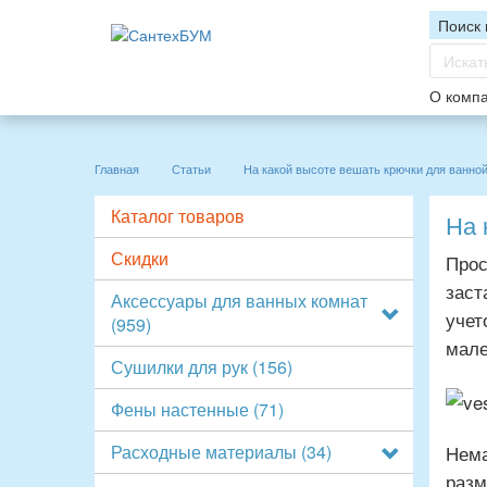
Поиск 
О комп
Главная
Статьи
На какой высоте вешать крючки для ванно
Каталог товаров
На 
Скидки
Прос
заст
Аксессуары для ванных комнат
учет
(959)
мале
Сушилки для рук
(156)
Фены настенные
(71)
Нема
Расходные материалы
(34)
разм