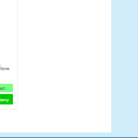
,
 Хром
 шт.
рзину