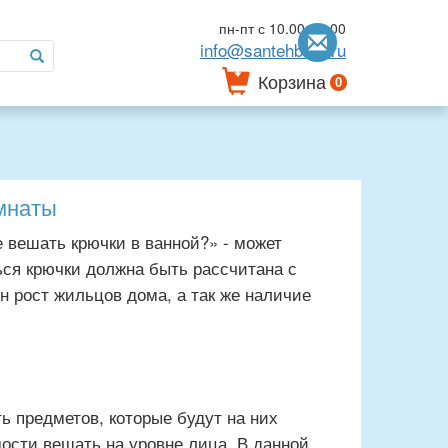
пн-пт с 10.00-18.00
info@santehbum.ru
Корзина
0
мнаты
е вешать крючки в ванной?» - может
ься крючки должна быть рассчитана с
н рост жильцов дома, а так же наличие
 предметов, которые будут на них
мости вешать на уровне лица. В данной