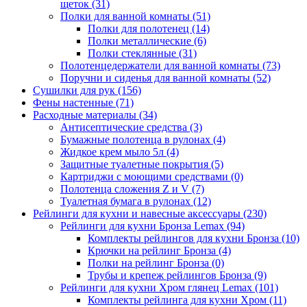
щеток
(31)
Полки для ванной комнаты
(51)
Полки для полотенец
(14)
Полки металлические
(6)
Полки стеклянные
(31)
Полотенцедержатели для ванной комнаты
(73)
Поручни и сиденья для ванной комнаты
(52)
Сушилки для рук
(156)
Фены настенные
(71)
Расходные материалы
(34)
Антисептические средства
(3)
Бумажные полотенца в рулонах
(4)
Жидкое крем мыло 5л
(4)
Защитные туалетные покрытия
(5)
Картриджи с моющими средствами
(0)
Полотенца сложения Z и V
(7)
Туалетная бумага в рулонах
(12)
Рейлинги для кухни и навесные аксессуары
(230)
Рейлинги для кухни Бронза Lemax
(94)
Комплекты рейлингов для кухни Бронза
(10)
Крючки на рейлинг Бронза
(4)
Полки на рейлинг Бронза
(0)
Трубы и крепеж рейлингов Бронза
(9)
Рейлинги для кухни Хром глянец Lemax
(101)
Комплекты рейлинга для кухни Хром
(11)