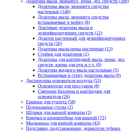
Дозаторы мыла, моющего, пены, дез. средств
(200)
Дозаторы мыла, моющего средства
настенные
(140)
Дозаторы мыла, моющего средства
встраиваемые в мойку
(8)
Локтевые дозаторы мыла и
дезинфицирующих средств
(12)
Дозатор настенный для дезинфицирующих
средств
(26)
Дозаторы мыла-пены настенные
(13)
Стойки для дозаторов
(2)
Дозаторы для картриджей мыла, пены, дез.
средств, крема для рук и т.д.
(0)
Дозаторы жидкого мыла настольные
(5)
Встраиваемые в стену дозаторы мыла
(0)
Диспенсеры освежителя воздуха
(53)
Освежители для писсуаров
(8)
Сменные баллоны и картриджи для
освежителя
(26)
Ершики для туалета
(58)
Пеленальные столы
(2)
Шторки для ванной комнаты
(2)
Крючки и кронштейны для ванной
(72)
Мыльницы для ванной комнаты
(43)
Подставки, подстаканники, держатели зубных