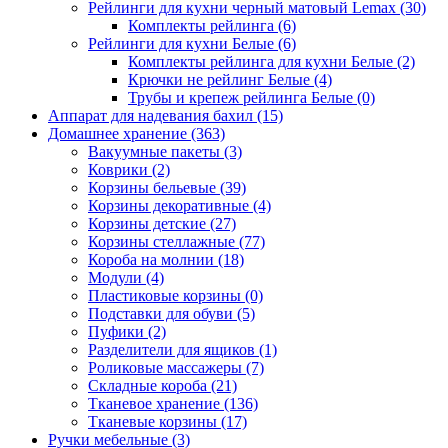
Рейлинги для кухни черный матовый Lemax
(30)
Комплекты рейлинга
(6)
Рейлинги для кухни Белые
(6)
Комплекты рейлинга для кухни Белые
(2)
Крючки не рейлинг Белые
(4)
Трубы и крепеж рейлинга Белые
(0)
Аппарат для надевания бахил
(15)
Домашнее хранение
(363)
Вакуумные пакеты
(3)
Коврики
(2)
Корзины бельевые
(39)
Корзины декоративные
(4)
Корзины детские
(27)
Корзины стеллажные
(77)
Короба на молнии
(18)
Модули
(4)
Пластиковые корзины
(0)
Подставки для обуви
(5)
Пуфики
(2)
Разделители для ящиков
(1)
Роликовые массажеры
(7)
Складные короба
(21)
Тканевое хранение
(136)
Тканевые корзины
(17)
Ручки мебельные
(3)