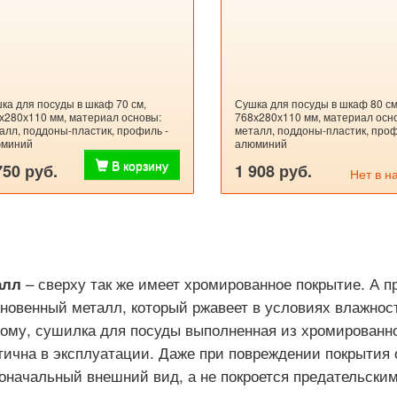
ка для посуды в шкаф 70 см,
Сушка для посуды в шкаф 80 см
х280х110 мм, материал основы:
768х280х110 мм, материал осн
алл, поддоны-пластик, профиль -
металл, поддоны-пластик, проф
миний
алюминий
В корзину
750 руб.
1 908 руб.
Нет в н
– сверху так же имеет хромированное покрытие. А п
алл
новенный металл, который ржавеет в условиях влажнос
ому, сушилка для посуды выполненная из хромированн
тична в эксплуатации. Даже при повреждении покрытия 
оначальный внешний вид, а не покроется предательски