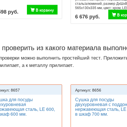
сталь/алюминий, размер ДхШхВ
565х130х335 мм, цвет: хром, L
В корзину
598 руб.
В ко
6 676 руб.
 проверить из какого материала выполн
проверки можно выполнить простейший тест. Приложить
рилипает, а к металлу прилипает.
икул: 8657
Артикул: 8656
шка для посуды
Сушка для посуды
ухуровневая
двухуровневая с поддо
ржавеющая сталь, LE 600,
нержавеющая сталь, LE 
шкаф 600 мм.
в шкаф 700 мм.