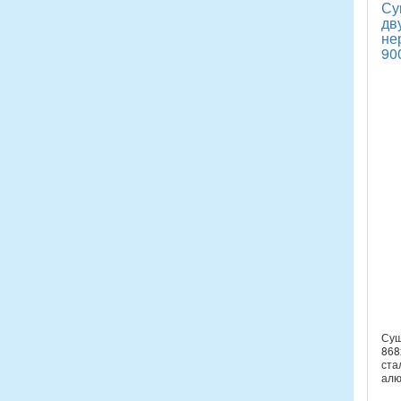
Су
дв
не
90
Суш
868
ста
алю