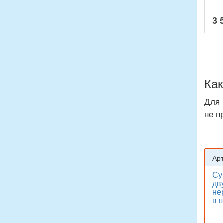
3 
Как
Для 
не п
Арт
Су
дв
не
в 