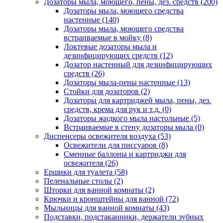
Дозаторы мыла, моющего, пены, дез. средств
(200)
Дозаторы мыла, моющего средства
настенные
(140)
Дозаторы мыла, моющего средства
встраиваемые в мойку
(8)
Локтевые дозаторы мыла и
дезинфицирующих средств
(12)
Дозатор настенный для дезинфицирующих
средств
(26)
Дозаторы мыла-пены настенные
(13)
Стойки для дозаторов
(2)
Дозаторы для картриджей мыла, пены, дез.
средств, крема для рук и т.д.
(0)
Дозаторы жидкого мыла настольные
(5)
Встраиваемые в стену дозаторы мыла
(0)
Диспенсеры освежителя воздуха
(53)
Освежители для писсуаров
(8)
Сменные баллоны и картриджи для
освежителя
(26)
Ершики для туалета
(58)
Пеленальные столы
(2)
Шторки для ванной комнаты
(2)
Крючки и кронштейны для ванной
(72)
Мыльницы для ванной комнаты
(43)
Подставки, подстаканники, держатели зубных