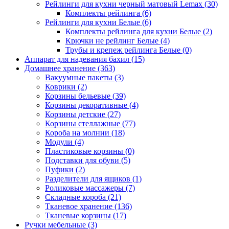
Рейлинги для кухни черный матовый Lemax
(30)
Комплекты рейлинга
(6)
Рейлинги для кухни Белые
(6)
Комплекты рейлинга для кухни Белые
(2)
Крючки не рейлинг Белые
(4)
Трубы и крепеж рейлинга Белые
(0)
Аппарат для надевания бахил
(15)
Домашнее хранение
(363)
Вакуумные пакеты
(3)
Коврики
(2)
Корзины бельевые
(39)
Корзины декоративные
(4)
Корзины детские
(27)
Корзины стеллажные
(77)
Короба на молнии
(18)
Модули
(4)
Пластиковые корзины
(0)
Подставки для обуви
(5)
Пуфики
(2)
Разделители для ящиков
(1)
Роликовые массажеры
(7)
Складные короба
(21)
Тканевое хранение
(136)
Тканевые корзины
(17)
Ручки мебельные
(3)