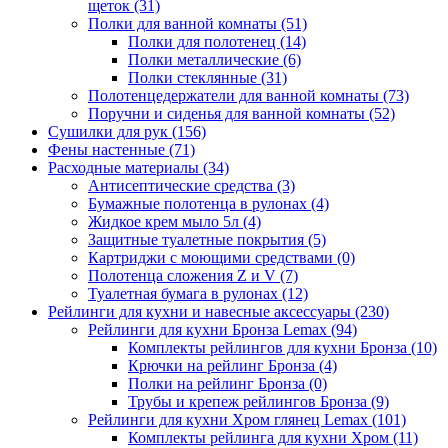
щеток
(31)
Полки для ванной комнаты
(51)
Полки для полотенец
(14)
Полки металлические
(6)
Полки стеклянные
(31)
Полотенцедержатели для ванной комнаты
(73)
Поручни и сиденья для ванной комнаты
(52)
Сушилки для рук
(156)
Фены настенные
(71)
Расходные материалы
(34)
Антисептические средства
(3)
Бумажные полотенца в рулонах
(4)
Жидкое крем мыло 5л
(4)
Защитные туалетные покрытия
(5)
Картриджи с моющими средствами
(0)
Полотенца сложения Z и V
(7)
Туалетная бумага в рулонах
(12)
Рейлинги для кухни и навесные аксессуары
(230)
Рейлинги для кухни Бронза Lemax
(94)
Комплекты рейлингов для кухни Бронза
(10)
Крючки на рейлинг Бронза
(4)
Полки на рейлинг Бронза
(0)
Трубы и крепеж рейлингов Бронза
(9)
Рейлинги для кухни Хром глянец Lemax
(101)
Комплекты рейлинга для кухни Хром
(11)