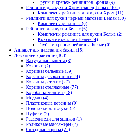
Трубы и крепеж рейлингов Бронза
(9)
Рейлинги для кухни Хром глянец Lemax
(101)
Комплекты рейлинга для кухни Хром
(11)
Рейлинги для кухни черный матовый Lemax
(30)
Комплекты рейлинга
(6)
Рейлинги для кухни Белые
(6)
Комплекты рейлинга для кухни Белые
(2)
Крючки не рейлинг Белые
(4)
Трубы и крепеж рейлинга Белые
(0)
Аппарат для надевания бахил
(15)
Домашнее хранение
(363)
Вакуумные пакеты
(3)
Коврики
(2)
Корзины бельевые
(39)
Корзины декоративные
(4)
Корзины детские
(27)
Корзины стеллажные
(77)
Короба на молнии
(18)
Модули
(4)
Пластиковые корзины
(0)
Подставки для обуви
(5)
Пуфики
(2)
Разделители для ящиков
(1)
Роликовые массажеры
(7)
Складные короба
(21)