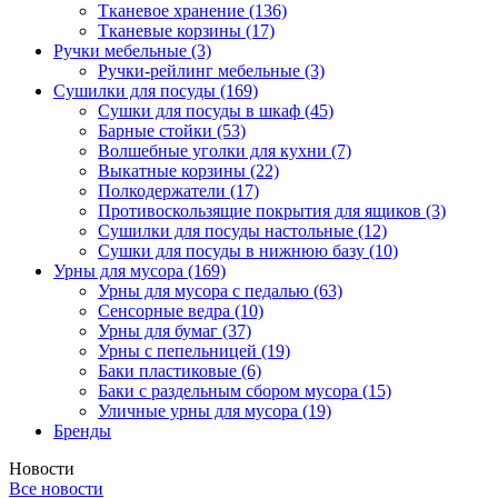
Тканевое хранение
(136)
Тканевые корзины
(17)
Ручки мебельные
(3)
Ручки-рейлинг мебельные
(3)
Сушилки для посуды
(169)
Сушки для посуды в шкаф
(45)
Барные стойки
(53)
Волшебные уголки для кухни
(7)
Выкатные корзины
(22)
Полкодержатели
(17)
Противоскользящие покрытия для ящиков
(3)
Сушилки для посуды настольные
(12)
Сушки для посуды в нижнюю базу
(10)
Урны для мусора
(169)
Урны для мусора с педалью
(63)
Сенсорные ведра
(10)
Урны для бумаг
(37)
Урны с пепельницей
(19)
Баки пластиковые
(6)
Баки с раздельным сбором мусора
(15)
Уличные урны для мусора
(19)
Бренды
Новости
Все новости