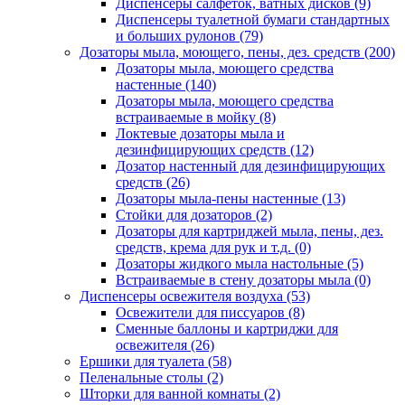
Диспенсеры салфеток, ватных дисков
(9)
Диспенсеры туалетной бумаги стандартных
и больших рулонов
(79)
Дозаторы мыла, моющего, пены, дез. средств
(200)
Дозаторы мыла, моющего средства
настенные
(140)
Дозаторы мыла, моющего средства
встраиваемые в мойку
(8)
Локтевые дозаторы мыла и
дезинфицирующих средств
(12)
Дозатор настенный для дезинфицирующих
средств
(26)
Дозаторы мыла-пены настенные
(13)
Стойки для дозаторов
(2)
Дозаторы для картриджей мыла, пены, дез.
средств, крема для рук и т.д.
(0)
Дозаторы жидкого мыла настольные
(5)
Встраиваемые в стену дозаторы мыла
(0)
Диспенсеры освежителя воздуха
(53)
Освежители для писсуаров
(8)
Сменные баллоны и картриджи для
освежителя
(26)
Ершики для туалета
(58)
Пеленальные столы
(2)
Шторки для ванной комнаты
(2)