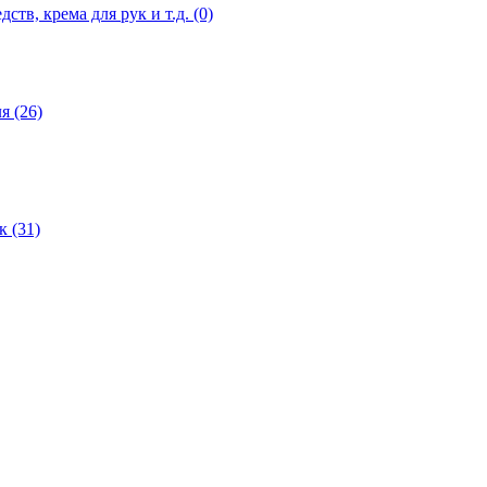
дств, крема для рук и т.д.
(0)
ля
(26)
ок
(31)