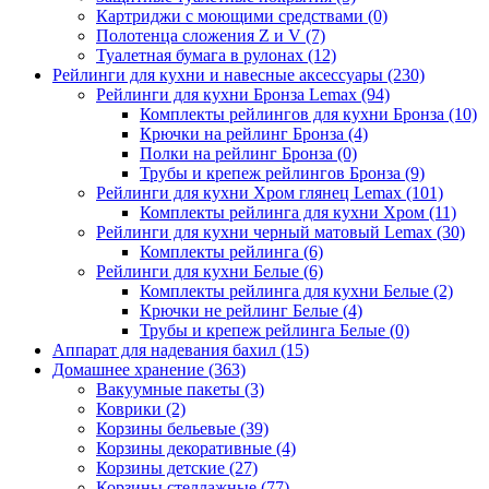
Картриджи с моющими средствами
(0)
Полотенца сложения Z и V
(7)
Туалетная бумага в рулонах
(12)
Рейлинги для кухни и навесные аксессуары
(230)
Рейлинги для кухни Бронза Lemax
(94)
Комплекты рейлингов для кухни Бронза
(10)
Крючки на рейлинг Бронза
(4)
Полки на рейлинг Бронза
(0)
Трубы и крепеж рейлингов Бронза
(9)
Рейлинги для кухни Хром глянец Lemax
(101)
Комплекты рейлинга для кухни Хром
(11)
Рейлинги для кухни черный матовый Lemax
(30)
Комплекты рейлинга
(6)
Рейлинги для кухни Белые
(6)
Комплекты рейлинга для кухни Белые
(2)
Крючки не рейлинг Белые
(4)
Трубы и крепеж рейлинга Белые
(0)
Аппарат для надевания бахил
(15)
Домашнее хранение
(363)
Вакуумные пакеты
(3)
Коврики
(2)
Корзины бельевые
(39)
Корзины декоративные
(4)
Корзины детские
(27)
Корзины стеллажные
(77)