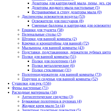
Дозаторы для картриджей мыла, пены, дез. сре
Дозаторы жидкого мыла настольные
(5)
Встраиваемые в стену дозаторы мыла
(0)
Диспенсеры освежителя воздуха
(53)
Освежители для писсуаров
(8)
Сменные баллоны и картриджи для освежите
Ершики для туалета
(58)
Пеленальные столы
(2)
Шторки для ванной комнаты
(2)
Крючки и кронштейны для ванной
(72)
Мыльницы для ванной комнаты
(43)
Подставки, подстаканники, держатели зубных щет
Полки для ванной комнаты
(51)
Полки для полотенец
(14)
Полки металлические
(6)
Полки стеклянные
(31)
Полотенцедержатели для ванной комнаты
(73)
Поручни и сиденья для ванной комнаты
(52)
Сушилки для рук
(156)
Фены настенные
(71)
Расходные материалы
(34)
Антисептические средства
(3)
Бумажные полотенца в рулонах
(4)
Жидкое крем мыло 5л
(4)
Защитные туалетные покрытия
(5)