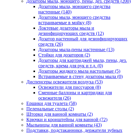
Дозаторы мыла, моющего, пены, дез. средств
(200)
Дозаторы мыла, моющего средства
настенные
(140)
Дозаторы мыла, моющего средства
встраиваемые в мойку
(8)
Локтевые дозаторы мыла и
дезинфицирующих средств
(12)
Дозатор настенный для дезинфицирующих
средств
(26)
Дозаторы мыла-пены настенные
(13)
Стойки для дозаторов
(2)
Дозаторы для картриджей мыла, пены, дез.
средств, крема для рук и т.д.
(0)
Дозаторы жидкого мыла настольные
(5)
Встраиваемые в стену дозаторы мыла
(0)
Диспенсеры освежителя воздуха
(53)
Освежители для писсуаров
(8)
Сменные баллоны и картриджи для
освежителя
(26)
Ершики для туалета
(58)
Пеленальные столы
(2)
Шторки для ванной комнаты
(2)
Крючки и кронштейны для ванной
(72)
Мыльницы для ванной комнаты
(43)
Подставки, подстаканники, держатели зубных