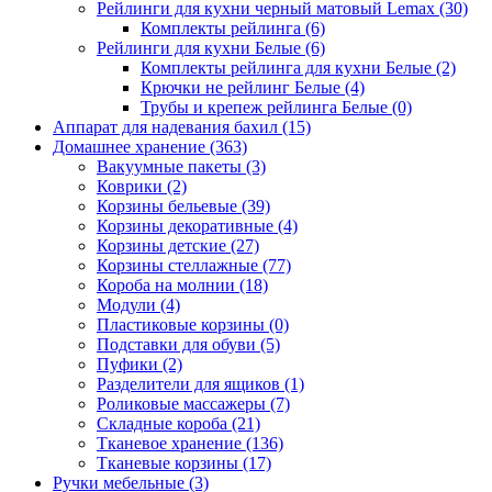
Рейлинги для кухни черный матовый Lemax
(30)
Комплекты рейлинга
(6)
Рейлинги для кухни Белые
(6)
Комплекты рейлинга для кухни Белые
(2)
Крючки не рейлинг Белые
(4)
Трубы и крепеж рейлинга Белые
(0)
Аппарат для надевания бахил
(15)
Домашнее хранение
(363)
Вакуумные пакеты
(3)
Коврики
(2)
Корзины бельевые
(39)
Корзины декоративные
(4)
Корзины детские
(27)
Корзины стеллажные
(77)
Короба на молнии
(18)
Модули
(4)
Пластиковые корзины
(0)
Подставки для обуви
(5)
Пуфики
(2)
Разделители для ящиков
(1)
Роликовые массажеры
(7)
Складные короба
(21)
Тканевое хранение
(136)
Тканевые корзины
(17)
Ручки мебельные
(3)