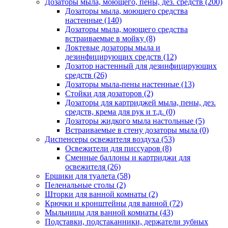
Дозаторы мыла, моющего, пены, дез. средств
(200)
Дозаторы мыла, моющего средства
настенные
(140)
Дозаторы мыла, моющего средства
встраиваемые в мойку
(8)
Локтевые дозаторы мыла и
дезинфицирующих средств
(12)
Дозатор настенный для дезинфицирующих
средств
(26)
Дозаторы мыла-пены настенные
(13)
Стойки для дозаторов
(2)
Дозаторы для картриджей мыла, пены, дез.
средств, крема для рук и т.д.
(0)
Дозаторы жидкого мыла настольные
(5)
Встраиваемые в стену дозаторы мыла
(0)
Диспенсеры освежителя воздуха
(53)
Освежители для писсуаров
(8)
Сменные баллоны и картриджи для
освежителя
(26)
Ершики для туалета
(58)
Пеленальные столы
(2)
Шторки для ванной комнаты
(2)
Крючки и кронштейны для ванной
(72)
Мыльницы для ванной комнаты
(43)
Подставки, подстаканники, держатели зубных