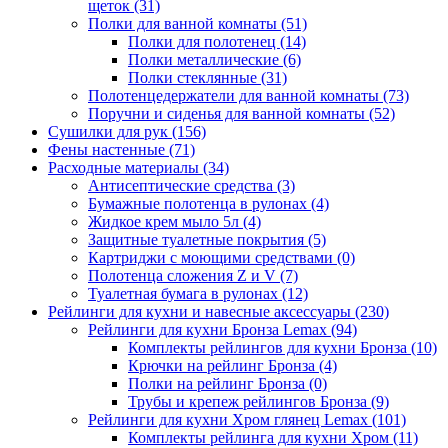
щеток
(31)
Полки для ванной комнаты
(51)
Полки для полотенец
(14)
Полки металлические
(6)
Полки стеклянные
(31)
Полотенцедержатели для ванной комнаты
(73)
Поручни и сиденья для ванной комнаты
(52)
Сушилки для рук
(156)
Фены настенные
(71)
Расходные материалы
(34)
Антисептические средства
(3)
Бумажные полотенца в рулонах
(4)
Жидкое крем мыло 5л
(4)
Защитные туалетные покрытия
(5)
Картриджи с моющими средствами
(0)
Полотенца сложения Z и V
(7)
Туалетная бумага в рулонах
(12)
Рейлинги для кухни и навесные аксессуары
(230)
Рейлинги для кухни Бронза Lemax
(94)
Комплекты рейлингов для кухни Бронза
(10)
Крючки на рейлинг Бронза
(4)
Полки на рейлинг Бронза
(0)
Трубы и крепеж рейлингов Бронза
(9)
Рейлинги для кухни Хром глянец Lemax
(101)
Комплекты рейлинга для кухни Хром
(11)