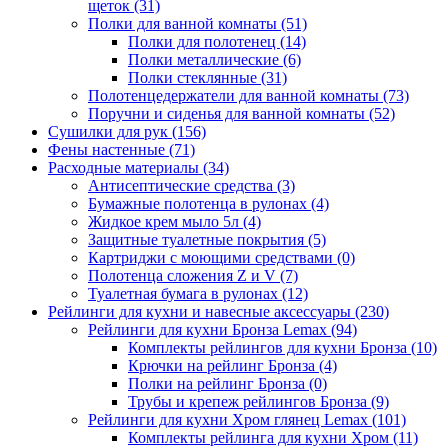
щеток
(31)
Полки для ванной комнаты
(51)
Полки для полотенец
(14)
Полки металлические
(6)
Полки стеклянные
(31)
Полотенцедержатели для ванной комнаты
(73)
Поручни и сиденья для ванной комнаты
(52)
Сушилки для рук
(156)
Фены настенные
(71)
Расходные материалы
(34)
Антисептические средства
(3)
Бумажные полотенца в рулонах
(4)
Жидкое крем мыло 5л
(4)
Защитные туалетные покрытия
(5)
Картриджи с моющими средствами
(0)
Полотенца сложения Z и V
(7)
Туалетная бумага в рулонах
(12)
Рейлинги для кухни и навесные аксессуары
(230)
Рейлинги для кухни Бронза Lemax
(94)
Комплекты рейлингов для кухни Бронза
(10)
Крючки на рейлинг Бронза
(4)
Полки на рейлинг Бронза
(0)
Трубы и крепеж рейлингов Бронза
(9)
Рейлинги для кухни Хром глянец Lemax
(101)
Комплекты рейлинга для кухни Хром
(11)