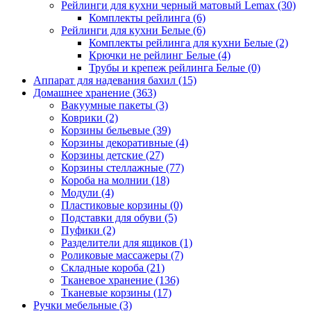
Рейлинги для кухни черный матовый Lemax
(30)
Комплекты рейлинга
(6)
Рейлинги для кухни Белые
(6)
Комплекты рейлинга для кухни Белые
(2)
Крючки не рейлинг Белые
(4)
Трубы и крепеж рейлинга Белые
(0)
Аппарат для надевания бахил
(15)
Домашнее хранение
(363)
Вакуумные пакеты
(3)
Коврики
(2)
Корзины бельевые
(39)
Корзины декоративные
(4)
Корзины детские
(27)
Корзины стеллажные
(77)
Короба на молнии
(18)
Модули
(4)
Пластиковые корзины
(0)
Подставки для обуви
(5)
Пуфики
(2)
Разделители для ящиков
(1)
Роликовые массажеры
(7)
Складные короба
(21)
Тканевое хранение
(136)
Тканевые корзины
(17)
Ручки мебельные
(3)