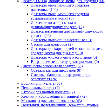
Дозаторы мыла, моющего, пены, дез. средств
(200)
Дозаторы мыла, моющего средства
настенные
(140)
Дозаторы мыла, моющего средства
встраиваемые в мойку
(8)
Локтевые дозаторы мыла и
дезинфицирующих средств
(12)
Дозатор настенный для дезинфицирующих
средств
(26)
Дозаторы мыла-пены настенные
(13)
Стойки для дозаторов
(2)
Дозаторы для картриджей мыла, пены, дез.
средств, крема для рук и т.д.
(0)
Дозаторы жидкого мыла настольные
(5)
Встраиваемые в стену дозаторы мыла
(0)
Диспенсеры освежителя воздуха
(53)
Освежители для писсуаров
(8)
Сменные баллоны и картриджи для
освежителя
(26)
Ершики для туалета
(58)
Пеленальные столы
(2)
Шторки для ванной комнаты
(2)
Крючки и кронштейны для ванной
(72)
Мыльницы для ванной комнаты
(43)
Подставки, подстаканники, держатели зубных