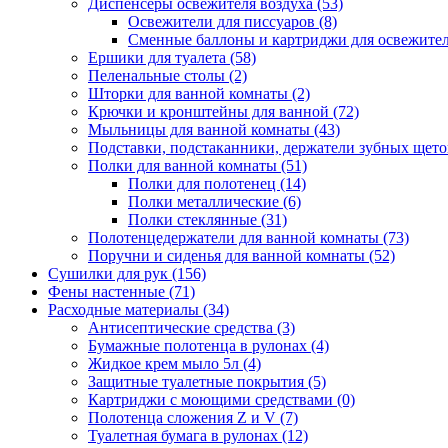
Диспенсеры освежителя воздуха
(53)
Освежители для писсуаров
(8)
Сменные баллоны и картриджи для освежите
Ершики для туалета
(58)
Пеленальные столы
(2)
Шторки для ванной комнаты
(2)
Крючки и кронштейны для ванной
(72)
Мыльницы для ванной комнаты
(43)
Подставки, подстаканники, держатели зубных щет
Полки для ванной комнаты
(51)
Полки для полотенец
(14)
Полки металлические
(6)
Полки стеклянные
(31)
Полотенцедержатели для ванной комнаты
(73)
Поручни и сиденья для ванной комнаты
(52)
Сушилки для рук
(156)
Фены настенные
(71)
Расходные материалы
(34)
Антисептические средства
(3)
Бумажные полотенца в рулонах
(4)
Жидкое крем мыло 5л
(4)
Защитные туалетные покрытия
(5)
Картриджи с моющими средствами
(0)
Полотенца сложения Z и V
(7)
Туалетная бумага в рулонах
(12)