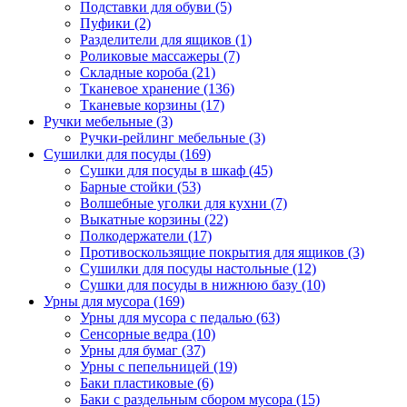
Подставки для обуви
(5)
Пуфики
(2)
Разделители для ящиков
(1)
Роликовые массажеры
(7)
Складные короба
(21)
Тканевое хранение
(136)
Тканевые корзины
(17)
Ручки мебельные
(3)
Ручки-рейлинг мебельные
(3)
Сушилки для посуды
(169)
Сушки для посуды в шкаф
(45)
Барные стойки
(53)
Волшебные уголки для кухни
(7)
Выкатные корзины
(22)
Полкодержатели
(17)
Противоскользящие покрытия для ящиков
(3)
Сушилки для посуды настольные
(12)
Сушки для посуды в нижнюю базу
(10)
Урны для мусора
(169)
Урны для мусора с педалью
(63)
Сенсорные ведра
(10)
Урны для бумаг
(37)
Урны с пепельницей
(19)
Баки пластиковые
(6)
Баки с раздельным сбором мусора
(15)