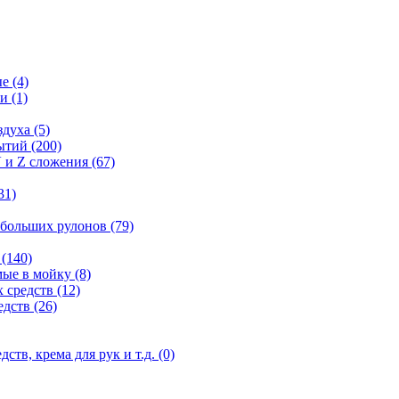
ые
(4)
ги
(1)
здуха
(5)
рытий
(200)
 и Z сложения
(67)
31)
 больших рулонов
(79)
е
(140)
мые в мойку
(8)
 средств
(12)
едств
(26)
дств, крема для рук и т.д.
(0)