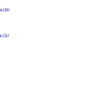
ля
(26)
ок
(31)