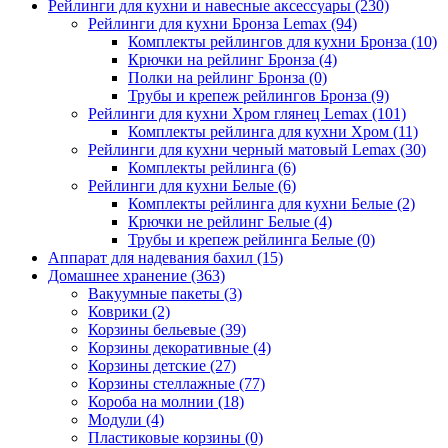
Рейлинги для кухни и навесные аксессуары
(230)
Рейлинги для кухни Бронза Lemax
(94)
Комплекты рейлингов для кухни Бронза
(10)
Крючки на рейлинг Бронза
(4)
Полки на рейлинг Бронза
(0)
Трубы и крепеж рейлингов Бронза
(9)
Рейлинги для кухни Хром глянец Lemax
(101)
Комплекты рейлинга для кухни Хром
(11)
Рейлинги для кухни черный матовый Lemax
(30)
Комплекты рейлинга
(6)
Рейлинги для кухни Белые
(6)
Комплекты рейлинга для кухни Белые
(2)
Крючки не рейлинг Белые
(4)
Трубы и крепеж рейлинга Белые
(0)
Аппарат для надевания бахил
(15)
Домашнее хранение
(363)
Вакуумные пакеты
(3)
Коврики
(2)
Корзины бельевые
(39)
Корзины декоративные
(4)
Корзины детские
(27)
Корзины стеллажные
(77)
Короба на молнии
(18)
Модули
(4)
Пластиковые корзины
(0)