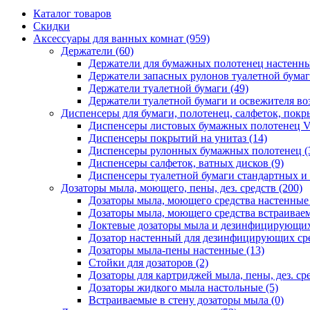
Каталог товаров
Скидки
Аксессуары для ванных комнат
(959)
Держатели
(60)
Держатели для бумажных полотенец настенн
Держатели запасных рулонов туалетной бума
Держатели туалетной бумаги
(49)
Держатели туалетной бумаги и освежителя во
Диспенсеры для бумаги, полотенец, салфеток, пок
Диспенсеры листовых бумажных полотенец V
Диспенсеры покрытий на унитаз
(14)
Диспенсеры рулонных бумажных полотенец
(
Диспенсеры салфеток, ватных дисков
(9)
Диспенсеры туалетной бумаги стандартных и
Дозаторы мыла, моющего, пены, дез. средств
(200)
Дозаторы мыла, моющего средства настенны
Дозаторы мыла, моющего средства встраивае
Локтевые дозаторы мыла и дезинфицирующих
Дозатор настенный для дезинфицирующих ср
Дозаторы мыла-пены настенные
(13)
Стойки для дозаторов
(2)
Дозаторы для картриджей мыла, пены, дез. сре
Дозаторы жидкого мыла настольные
(5)
Встраиваемые в стену дозаторы мыла
(0)