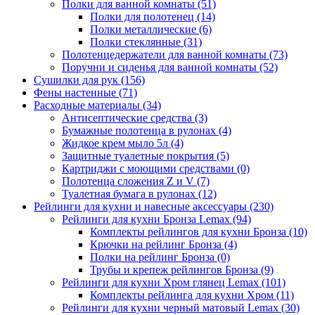
Полки для ванной комнаты
(51)
Полки для полотенец
(14)
Полки металлические
(6)
Полки стеклянные
(31)
Полотенцедержатели для ванной комнаты
(73)
Поручни и сиденья для ванной комнаты
(52)
Сушилки для рук
(156)
Фены настенные
(71)
Расходные материалы
(34)
Антисептические средства
(3)
Бумажные полотенца в рулонах
(4)
Жидкое крем мыло 5л
(4)
Защитные туалетные покрытия
(5)
Картриджи с моющими средствами
(0)
Полотенца сложения Z и V
(7)
Туалетная бумага в рулонах
(12)
Рейлинги для кухни и навесные аксессуары
(230)
Рейлинги для кухни Бронза Lemax
(94)
Комплекты рейлингов для кухни Бронза
(10)
Крючки на рейлинг Бронза
(4)
Полки на рейлинг Бронза
(0)
Трубы и крепеж рейлингов Бронза
(9)
Рейлинги для кухни Хром глянец Lemax
(101)
Комплекты рейлинга для кухни Хром
(11)
Рейлинги для кухни черный матовый Lemax
(30)