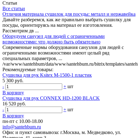
Статьи
Все статьи
Отличия материала сушилок для посуды: металл и нержавейка
Давайте разберемся, как же правильно выбрать сушилку для
посуды, ориентируясь на материал ее изготовления.
Рассмотрим дв ...
Оборудуем санузел для людей с ограниченными
возможностями: что должно быть обязательно
Современные нормы оборудования санузлов для людей с
ограниченными возможностями имеют целый ряд
специальных параметров, ...
/var/www/santehbum/data/www/santehbum.ru/bitrix/templates/santeh
Рекомендуемые товары:
Сушилка для рук Ksitex M-1500-1 пластик
5 300 руб.
-
+
шт
В корзину
Сушилка для рук CONNEX HD-1200 BLACK
16 520 руб.
-
+
шт
В корзину
пн-пт с 10.00-18.00
info@santehbum.ru
Офис и пункт самовывоза: г.Москва, м. Медведково, ул.
Полярная, 41, корп.3