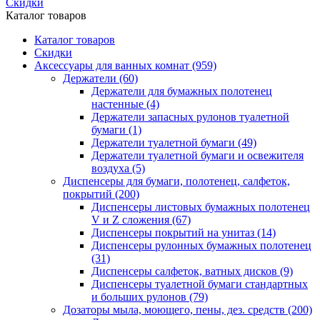
Скидки
Каталог товаров
Каталог товаров
Скидки
Аксессуары для ванных комнат
(959)
Держатели
(60)
Держатели для бумажных полотенец
настенные
(4)
Держатели запасных рулонов туалетной
бумаги
(1)
Держатели туалетной бумаги
(49)
Держатели туалетной бумаги и освежителя
воздуха
(5)
Диспенсеры для бумаги, полотенец, салфеток,
покрытий
(200)
Диспенсеры листовых бумажных полотенец
V и Z сложения
(67)
Диспенсеры покрытий на унитаз
(14)
Диспенсеры рулонных бумажных полотенец
(31)
Диспенсеры салфеток, ватных дисков
(9)
Диспенсеры туалетной бумаги стандартных
и больших рулонов
(79)
Дозаторы мыла, моющего, пены, дез. средств
(200)