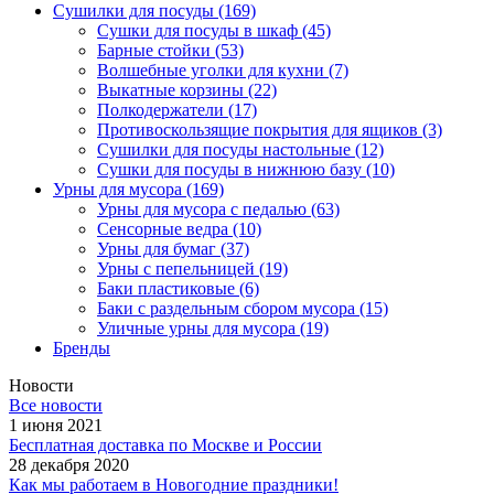
Сушилки для посуды
(169)
Сушки для посуды в шкаф
(45)
Барные стойки
(53)
Волшебные уголки для кухни
(7)
Выкатные корзины
(22)
Полкодержатели
(17)
Противоскользящие покрытия для ящиков
(3)
Сушилки для посуды настольные
(12)
Сушки для посуды в нижнюю базу
(10)
Урны для мусора
(169)
Урны для мусора с педалью
(63)
Сенсорные ведра
(10)
Урны для бумаг
(37)
Урны с пепельницей
(19)
Баки пластиковые
(6)
Баки с раздельным сбором мусора
(15)
Уличные урны для мусора
(19)
Бренды
Новости
Все новости
1 июня 2021
Бесплатная доставка по Москве и России
28 декабря 2020
Как мы работаем в Новогодние праздники!