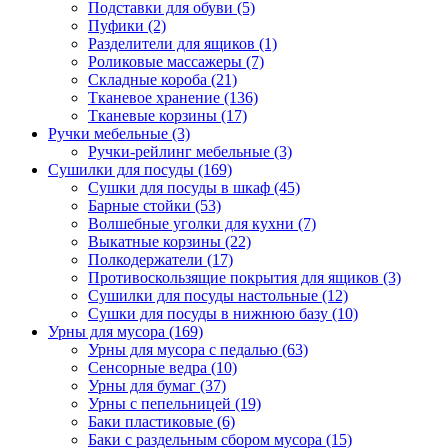
Подставки для обуви
(5)
Пуфики
(2)
Разделители для ящиков
(1)
Роликовые массажеры
(7)
Складные короба
(21)
Тканевое хранение
(136)
Тканевые корзины
(17)
Ручки мебельные
(3)
Ручки-рейлинг мебельные
(3)
Сушилки для посуды
(169)
Сушки для посуды в шкаф
(45)
Барные стойки
(53)
Волшебные уголки для кухни
(7)
Выкатные корзины
(22)
Полкодержатели
(17)
Противоскользящие покрытия для ящиков
(3)
Сушилки для посуды настольные
(12)
Сушки для посуды в нижнюю базу
(10)
Урны для мусора
(169)
Урны для мусора с педалью
(63)
Сенсорные ведра
(10)
Урны для бумаг
(37)
Урны с пепельницей
(19)
Баки пластиковые
(6)
Баки с раздельным сбором мусора
(15)