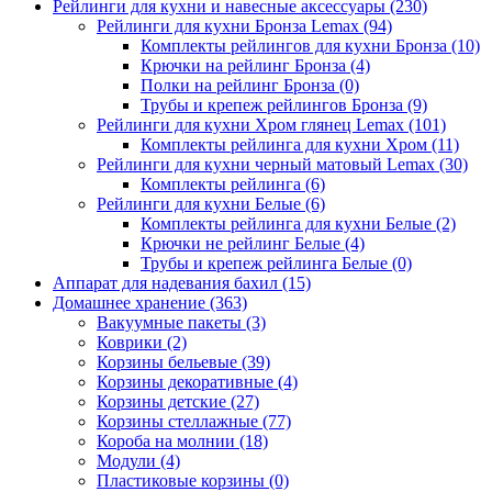
Рейлинги для кухни и навесные аксессуары
(230)
Рейлинги для кухни Бронза Lemax
(94)
Комплекты рейлингов для кухни Бронза
(10)
Крючки на рейлинг Бронза
(4)
Полки на рейлинг Бронза
(0)
Трубы и крепеж рейлингов Бронза
(9)
Рейлинги для кухни Хром глянец Lemax
(101)
Комплекты рейлинга для кухни Хром
(11)
Рейлинги для кухни черный матовый Lemax
(30)
Комплекты рейлинга
(6)
Рейлинги для кухни Белые
(6)
Комплекты рейлинга для кухни Белые
(2)
Крючки не рейлинг Белые
(4)
Трубы и крепеж рейлинга Белые
(0)
Аппарат для надевания бахил
(15)
Домашнее хранение
(363)
Вакуумные пакеты
(3)
Коврики
(2)
Корзины бельевые
(39)
Корзины декоративные
(4)
Корзины детские
(27)
Корзины стеллажные
(77)
Короба на молнии
(18)
Модули
(4)
Пластиковые корзины
(0)