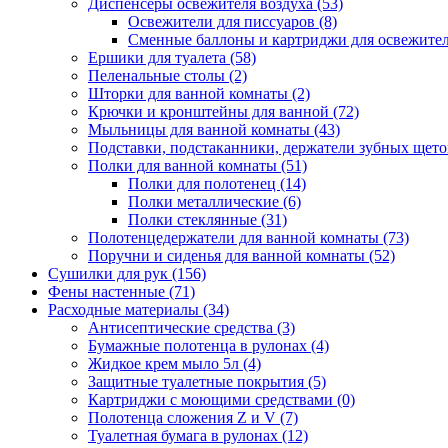
Диспенсеры освежителя воздуха
(53)
Освежители для писсуаров
(8)
Сменные баллоны и картриджи для освежите
Ершики для туалета
(58)
Пеленальные столы
(2)
Шторки для ванной комнаты
(2)
Крючки и кронштейны для ванной
(72)
Мыльницы для ванной комнаты
(43)
Подставки, подстаканники, держатели зубных щет
Полки для ванной комнаты
(51)
Полки для полотенец
(14)
Полки металлические
(6)
Полки стеклянные
(31)
Полотенцедержатели для ванной комнаты
(73)
Поручни и сиденья для ванной комнаты
(52)
Сушилки для рук
(156)
Фены настенные
(71)
Расходные материалы
(34)
Антисептические средства
(3)
Бумажные полотенца в рулонах
(4)
Жидкое крем мыло 5л
(4)
Защитные туалетные покрытия
(5)
Картриджи с моющими средствами
(0)
Полотенца сложения Z и V
(7)
Туалетная бумага в рулонах
(12)