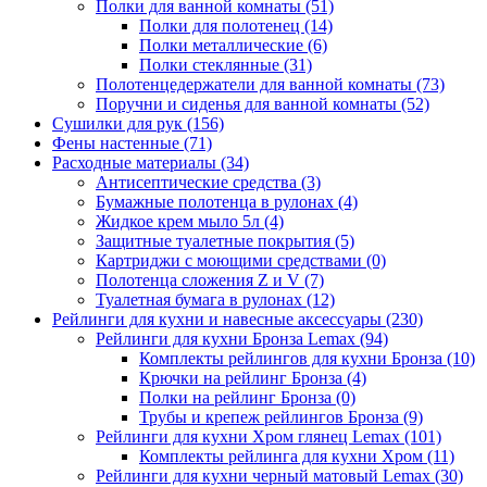
Полки для ванной комнаты
(51)
Полки для полотенец
(14)
Полки металлические
(6)
Полки стеклянные
(31)
Полотенцедержатели для ванной комнаты
(73)
Поручни и сиденья для ванной комнаты
(52)
Сушилки для рук
(156)
Фены настенные
(71)
Расходные материалы
(34)
Антисептические средства
(3)
Бумажные полотенца в рулонах
(4)
Жидкое крем мыло 5л
(4)
Защитные туалетные покрытия
(5)
Картриджи с моющими средствами
(0)
Полотенца сложения Z и V
(7)
Туалетная бумага в рулонах
(12)
Рейлинги для кухни и навесные аксессуары
(230)
Рейлинги для кухни Бронза Lemax
(94)
Комплекты рейлингов для кухни Бронза
(10)
Крючки на рейлинг Бронза
(4)
Полки на рейлинг Бронза
(0)
Трубы и крепеж рейлингов Бронза
(9)
Рейлинги для кухни Хром глянец Lemax
(101)
Комплекты рейлинга для кухни Хром
(11)
Рейлинги для кухни черный матовый Lemax
(30)