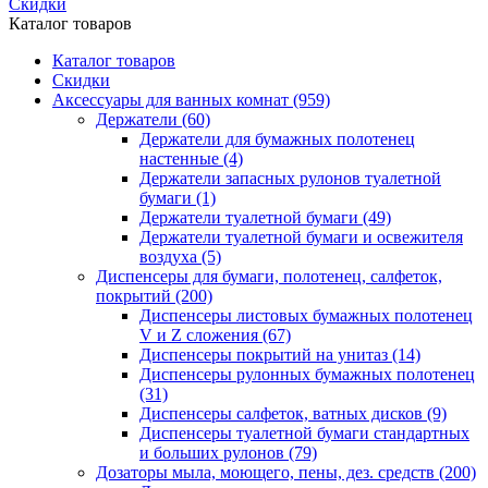
Скидки
Каталог товаров
Каталог товаров
Скидки
Аксессуары для ванных комнат
(959)
Держатели
(60)
Держатели для бумажных полотенец
настенные
(4)
Держатели запасных рулонов туалетной
бумаги
(1)
Держатели туалетной бумаги
(49)
Держатели туалетной бумаги и освежителя
воздуха
(5)
Диспенсеры для бумаги, полотенец, салфеток,
покрытий
(200)
Диспенсеры листовых бумажных полотенец
V и Z сложения
(67)
Диспенсеры покрытий на унитаз
(14)
Диспенсеры рулонных бумажных полотенец
(31)
Диспенсеры салфеток, ватных дисков
(9)
Диспенсеры туалетной бумаги стандартных
и больших рулонов
(79)
Дозаторы мыла, моющего, пены, дез. средств
(200)