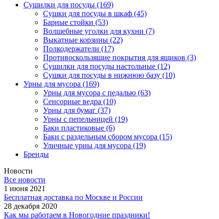
Сушилки для посуды
(169)
Сушки для посуды в шкаф
(45)
Барные стойки
(53)
Волшебные уголки для кухни
(7)
Выкатные корзины
(22)
Полкодержатели
(17)
Противоскользящие покрытия для ящиков
(3)
Сушилки для посуды настольные
(12)
Сушки для посуды в нижнюю базу
(10)
Урны для мусора
(169)
Урны для мусора с педалью
(63)
Сенсорные ведра
(10)
Урны для бумаг
(37)
Урны с пепельницей
(19)
Баки пластиковые
(6)
Баки с раздельным сбором мусора
(15)
Уличные урны для мусора
(19)
Бренды
Новости
Все новости
1 июня 2021
Бесплатная доставка по Москве и России
28 декабря 2020
Как мы работаем в Новогодние праздники!