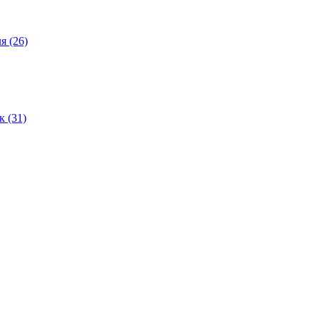
ля
(26)
ок
(31)