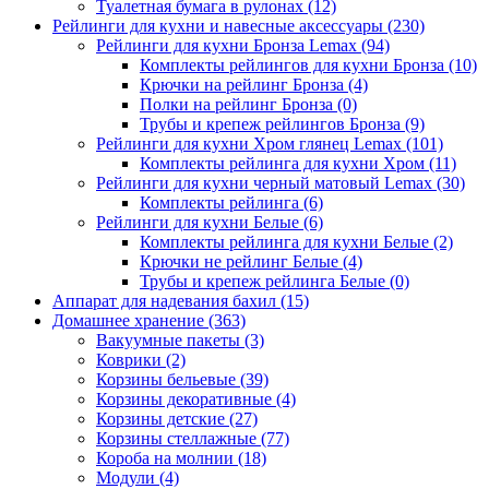
Туалетная бумага в рулонах
(12)
Рейлинги для кухни и навесные аксессуары
(230)
Рейлинги для кухни Бронза Lemax
(94)
Комплекты рейлингов для кухни Бронза
(10)
Крючки на рейлинг Бронза
(4)
Полки на рейлинг Бронза
(0)
Трубы и крепеж рейлингов Бронза
(9)
Рейлинги для кухни Хром глянец Lemax
(101)
Комплекты рейлинга для кухни Хром
(11)
Рейлинги для кухни черный матовый Lemax
(30)
Комплекты рейлинга
(6)
Рейлинги для кухни Белые
(6)
Комплекты рейлинга для кухни Белые
(2)
Крючки не рейлинг Белые
(4)
Трубы и крепеж рейлинга Белые
(0)
Аппарат для надевания бахил
(15)
Домашнее хранение
(363)
Вакуумные пакеты
(3)
Коврики
(2)
Корзины бельевые
(39)
Корзины декоративные
(4)
Корзины детские
(27)
Корзины стеллажные
(77)
Короба на молнии
(18)
Модули
(4)