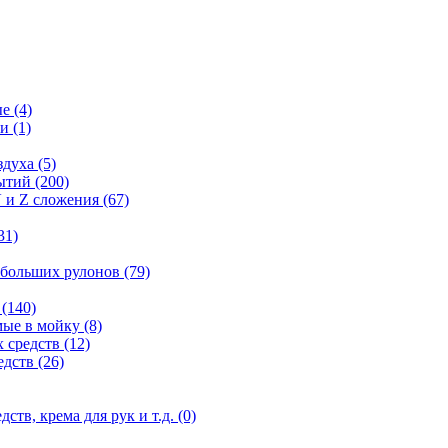
ые
(4)
ги
(1)
здуха
(5)
рытий
(200)
 и Z сложения
(67)
31)
 больших рулонов
(79)
е
(140)
мые в мойку
(8)
 средств
(12)
едств
(26)
дств, крема для рук и т.д.
(0)