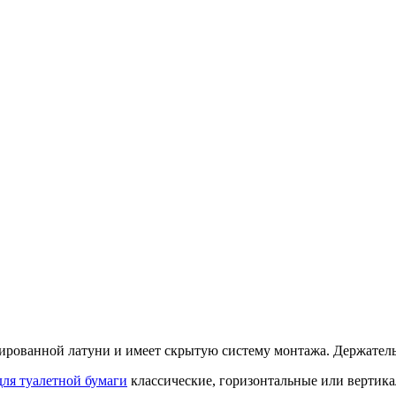
ромированной латуни и имеет скрытую систему монтажа. Держател
для туалетной бумаги
классические, горизонтальные или вертик