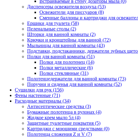
Встраиваемые в стену дозаторы мыла
(0)
Диспенсеры освежителя воздуха
(53)
Освежители для писсуаров
(8)
Сменные баллоны и картриджи для освежите
Ершики для туалета
(58)
Пеленальные столы
(2)
Шторки для ванной комнаты
(2)
Крючки и кронштейны для ванной
(72)
Мыльницы для ванной комнаты
(43)
Подставки, подстаканники, держатели зубных щет
Полки для ванной комнаты
(51)
Полки для полотенец
(14)
Полки металлические
(6)
Полки стеклянные
(31)
Полотенцедержатели для ванной комнаты
(73)
Поручни и сиденья для ванной комнаты
(52)
Сушилки для рук
(156)
Фены настенные
(71)
Расходные материалы
(34)
Антисептические средства
(3)
Бумажные полотенца в рулонах
(4)
Жидкое крем мыло 5л
(4)
Защитные туалетные покрытия
(5)
Картриджи с моющими средствами
(0)
Полотенца сложения Z и V
(7)