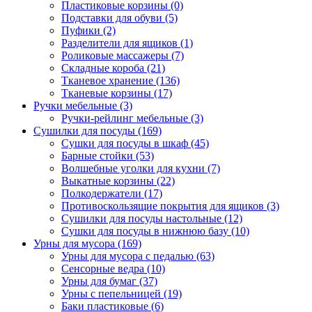
Пластиковые корзины
(0)
Подставки для обуви
(5)
Пуфики
(2)
Разделители для ящиков
(1)
Роликовые массажеры
(7)
Складные короба
(21)
Тканевое хранение
(136)
Тканевые корзины
(17)
Ручки мебельные
(3)
Ручки-рейлинг мебельные
(3)
Сушилки для посуды
(169)
Сушки для посуды в шкаф
(45)
Барные стойки
(53)
Волшебные уголки для кухни
(7)
Выкатные корзины
(22)
Полкодержатели
(17)
Противоскользящие покрытия для ящиков
(3)
Сушилки для посуды настольные
(12)
Сушки для посуды в нижнюю базу
(10)
Урны для мусора
(169)
Урны для мусора с педалью
(63)
Сенсорные ведра
(10)
Урны для бумаг
(37)
Урны с пепельницей
(19)
Баки пластиковые
(6)