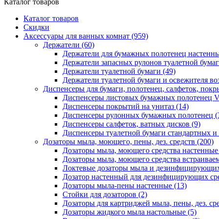
Каталог товаров
Каталог товаров
Скидки
Аксессуары для ванных комнат
(959)
Держатели
(60)
Держатели для бумажных полотенец настенн
Держатели запасных рулонов туалетной бума
Держатели туалетной бумаги
(49)
Держатели туалетной бумаги и освежителя во
Диспенсеры для бумаги, полотенец, салфеток, пок
Диспенсеры листовых бумажных полотенец V
Диспенсеры покрытий на унитаз
(14)
Диспенсеры рулонных бумажных полотенец
(
Диспенсеры салфеток, ватных дисков
(9)
Диспенсеры туалетной бумаги стандартных и
Дозаторы мыла, моющего, пены, дез. средств
(200)
Дозаторы мыла, моющего средства настенны
Дозаторы мыла, моющего средства встраивае
Локтевые дозаторы мыла и дезинфицирующих
Дозатор настенный для дезинфицирующих ср
Дозаторы мыла-пены настенные
(13)
Стойки для дозаторов
(2)
Дозаторы для картриджей мыла, пены, дез. сре
Дозаторы жидкого мыла настольные
(5)