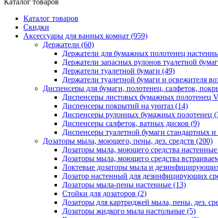
Каталог товаров
Каталог товаров
Скидки
Аксессуары для ванных комнат
(959)
Держатели
(60)
Держатели для бумажных полотенец настенн
Держатели запасных рулонов туалетной бума
Держатели туалетной бумаги
(49)
Держатели туалетной бумаги и освежителя во
Диспенсеры для бумаги, полотенец, салфеток, пок
Диспенсеры листовых бумажных полотенец V
Диспенсеры покрытий на унитаз
(14)
Диспенсеры рулонных бумажных полотенец
(
Диспенсеры салфеток, ватных дисков
(9)
Диспенсеры туалетной бумаги стандартных и
Дозаторы мыла, моющего, пены, дез. средств
(200)
Дозаторы мыла, моющего средства настенны
Дозаторы мыла, моющего средства встраивае
Локтевые дозаторы мыла и дезинфицирующих
Дозатор настенный для дезинфицирующих ср
Дозаторы мыла-пены настенные
(13)
Стойки для дозаторов
(2)
Дозаторы для картриджей мыла, пены, дез. сре
Дозаторы жидкого мыла настольные
(5)