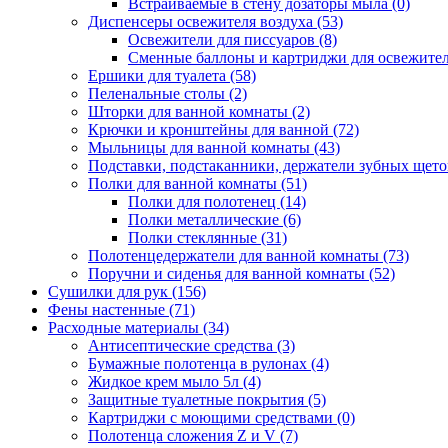
Встраиваемые в стену дозаторы мыла
(0)
Диспенсеры освежителя воздуха
(53)
Освежители для писсуаров
(8)
Сменные баллоны и картриджи для освежите
Ершики для туалета
(58)
Пеленальные столы
(2)
Шторки для ванной комнаты
(2)
Крючки и кронштейны для ванной
(72)
Мыльницы для ванной комнаты
(43)
Подставки, подстаканники, держатели зубных щет
Полки для ванной комнаты
(51)
Полки для полотенец
(14)
Полки металлические
(6)
Полки стеклянные
(31)
Полотенцедержатели для ванной комнаты
(73)
Поручни и сиденья для ванной комнаты
(52)
Сушилки для рук
(156)
Фены настенные
(71)
Расходные материалы
(34)
Антисептические средства
(3)
Бумажные полотенца в рулонах
(4)
Жидкое крем мыло 5л
(4)
Защитные туалетные покрытия
(5)
Картриджи с моющими средствами
(0)
Полотенца сложения Z и V
(7)