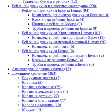
Туалетная бумага в рулонах
(12)
Рейлинги для кухни и навесные аксессуары
(230)
Рейлинги для кухни Бронза Lemax
(94)
Комплекты рейлингов для кухни Бронза
(10)
Крючки на рейлинг Бронза
(4)
Полки на рейлинг Бронза
(0)
Трубы и крепеж рейлингов Бронза
(9)
Рейлинги для кухни Хром глянец Lemax
(101)
Комплекты рейлинга для кухни Хром
(11)
Рейлинги для кухни черный матовый Lemax
(30)
Комплекты рейлинга
(6)
Рейлинги для кухни Белые
(6)
Комплекты рейлинга для кухни Белые
(2)
Крючки не рейлинг Белые
(4)
Трубы и крепеж рейлинга Белые
(0)
Аппарат для надевания бахил
(15)
Домашнее хранение
(363)
Вакуумные пакеты
(3)
Коврики
(2)
Корзины бельевые
(39)
Корзины декоративные
(4)
Корзины детские
(27)
Корзины стеллажные
(77)
Короба на молнии
(18)
Модули
(4)