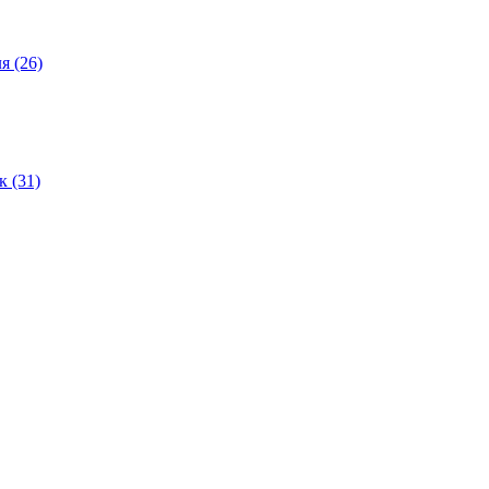
ля
(26)
ок
(31)