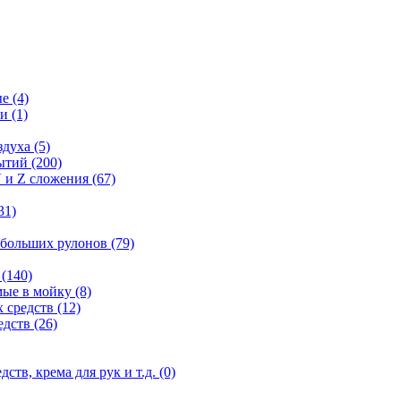
ые
(4)
ги
(1)
здуха
(5)
рытий
(200)
 и Z сложения
(67)
31)
 больших рулонов
(79)
е
(140)
мые в мойку
(8)
 средств
(12)
едств
(26)
дств, крема для рук и т.д.
(0)