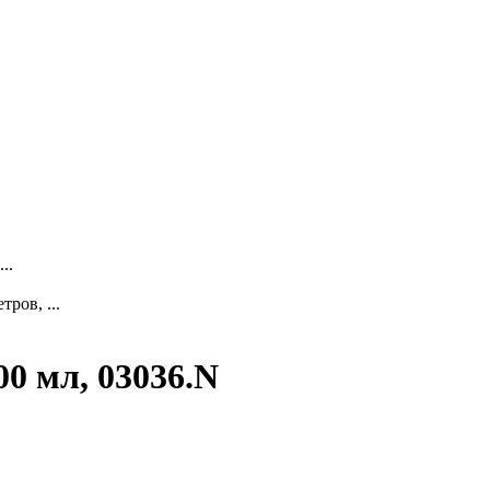
..
ров, ...
0 мл, 03036.N