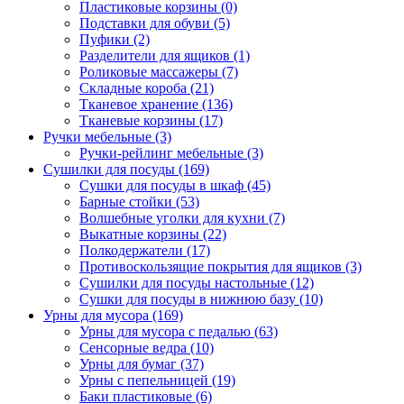
Пластиковые корзины
(0)
Подставки для обуви
(5)
Пуфики
(2)
Разделители для ящиков
(1)
Роликовые массажеры
(7)
Складные короба
(21)
Тканевое хранение
(136)
Тканевые корзины
(17)
Ручки мебельные
(3)
Ручки-рейлинг мебельные
(3)
Сушилки для посуды
(169)
Сушки для посуды в шкаф
(45)
Барные стойки
(53)
Волшебные уголки для кухни
(7)
Выкатные корзины
(22)
Полкодержатели
(17)
Противоскользящие покрытия для ящиков
(3)
Сушилки для посуды настольные
(12)
Сушки для посуды в нижнюю базу
(10)
Урны для мусора
(169)
Урны для мусора с педалью
(63)
Сенсорные ведра
(10)
Урны для бумаг
(37)
Урны с пепельницей
(19)
Баки пластиковые
(6)