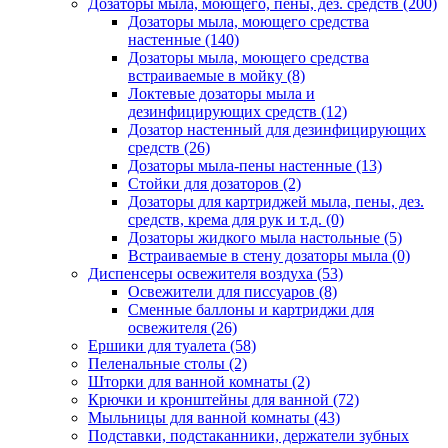
Дозаторы мыла, моющего, пены, дез. средств
(200)
Дозаторы мыла, моющего средства
настенные
(140)
Дозаторы мыла, моющего средства
встраиваемые в мойку
(8)
Локтевые дозаторы мыла и
дезинфицирующих средств
(12)
Дозатор настенный для дезинфицирующих
средств
(26)
Дозаторы мыла-пены настенные
(13)
Стойки для дозаторов
(2)
Дозаторы для картриджей мыла, пены, дез.
средств, крема для рук и т.д.
(0)
Дозаторы жидкого мыла настольные
(5)
Встраиваемые в стену дозаторы мыла
(0)
Диспенсеры освежителя воздуха
(53)
Освежители для писсуаров
(8)
Сменные баллоны и картриджи для
освежителя
(26)
Ершики для туалета
(58)
Пеленальные столы
(2)
Шторки для ванной комнаты
(2)
Крючки и кронштейны для ванной
(72)
Мыльницы для ванной комнаты
(43)
Подставки, подстаканники, держатели зубных