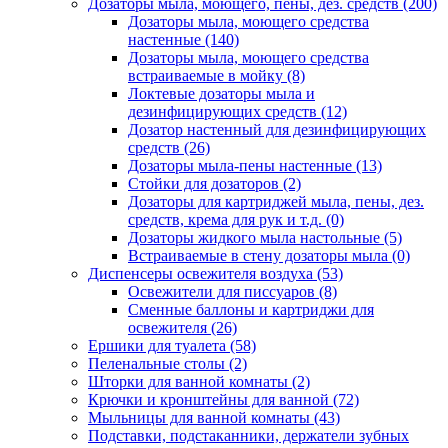
Дозаторы мыла, моющего, пены, дез. средств
(200)
Дозаторы мыла, моющего средства
настенные
(140)
Дозаторы мыла, моющего средства
встраиваемые в мойку
(8)
Локтевые дозаторы мыла и
дезинфицирующих средств
(12)
Дозатор настенный для дезинфицирующих
средств
(26)
Дозаторы мыла-пены настенные
(13)
Стойки для дозаторов
(2)
Дозаторы для картриджей мыла, пены, дез.
средств, крема для рук и т.д.
(0)
Дозаторы жидкого мыла настольные
(5)
Встраиваемые в стену дозаторы мыла
(0)
Диспенсеры освежителя воздуха
(53)
Освежители для писсуаров
(8)
Сменные баллоны и картриджи для
освежителя
(26)
Ершики для туалета
(58)
Пеленальные столы
(2)
Шторки для ванной комнаты
(2)
Крючки и кронштейны для ванной
(72)
Мыльницы для ванной комнаты
(43)
Подставки, подстаканники, держатели зубных