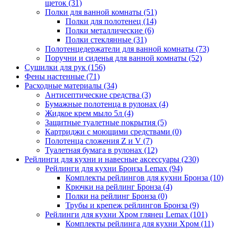
щеток
(31)
Полки для ванной комнаты
(51)
Полки для полотенец
(14)
Полки металлические
(6)
Полки стеклянные
(31)
Полотенцедержатели для ванной комнаты
(73)
Поручни и сиденья для ванной комнаты
(52)
Сушилки для рук
(156)
Фены настенные
(71)
Расходные материалы
(34)
Антисептические средства
(3)
Бумажные полотенца в рулонах
(4)
Жидкое крем мыло 5л
(4)
Защитные туалетные покрытия
(5)
Картриджи с моющими средствами
(0)
Полотенца сложения Z и V
(7)
Туалетная бумага в рулонах
(12)
Рейлинги для кухни и навесные аксессуары
(230)
Рейлинги для кухни Бронза Lemax
(94)
Комплекты рейлингов для кухни Бронза
(10)
Крючки на рейлинг Бронза
(4)
Полки на рейлинг Бронза
(0)
Трубы и крепеж рейлингов Бронза
(9)
Рейлинги для кухни Хром глянец Lemax
(101)
Комплекты рейлинга для кухни Хром
(11)