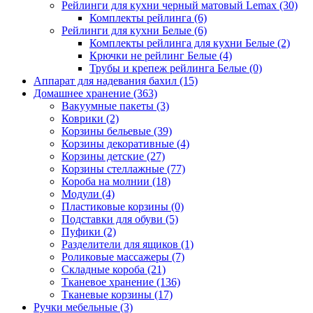
Рейлинги для кухни черный матовый Lemax
(30)
Комплекты рейлинга
(6)
Рейлинги для кухни Белые
(6)
Комплекты рейлинга для кухни Белые
(2)
Крючки не рейлинг Белые
(4)
Трубы и крепеж рейлинга Белые
(0)
Аппарат для надевания бахил
(15)
Домашнее хранение
(363)
Вакуумные пакеты
(3)
Коврики
(2)
Корзины бельевые
(39)
Корзины декоративные
(4)
Корзины детские
(27)
Корзины стеллажные
(77)
Короба на молнии
(18)
Модули
(4)
Пластиковые корзины
(0)
Подставки для обуви
(5)
Пуфики
(2)
Разделители для ящиков
(1)
Роликовые массажеры
(7)
Складные короба
(21)
Тканевое хранение
(136)
Тканевые корзины
(17)
Ручки мебельные
(3)