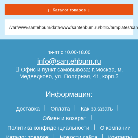
Каталог товаров
/var/www/santehbum/data/www/santehbum.ru/bitrix/templates/sa
пн-пт с 10.00-18.00
info@santehbum.ru
Офис и пункт самовывоза: г.Москва, м.
Медведково, ул. Полярная, 41, корп.3
Информация:
Доставка
Оплата
Как заказать
Обмен и возврат
Политика конфиденциальности
О компании
Каталог товаров
Новости сайта
Контакты