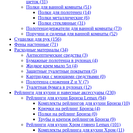
щеток
(31)
Полки для ванной комнаты
(51)
Полки для полотенец
(14)
Полки металлические
(6)
Полки стеклянные
(31)
Полотенцедержатели для ванной комнаты
(73)
Поручни и сиденья для ванной комнаты
(52)
Сушилки для рук
(156)
Фены настенные
(71)
Расходные материалы
(34)
Антисептические средства
(3)
Бумажные полотенца в рулонах
(4)
Жидкое крем мыло 5л
(4)
Защитные туалетные покрытия
(5)
Картриджи с моющими средствами
(0)
Полотенца сложения Z и V
(7)
Туалетная бумага в рулонах
(12)
Рейлинги для кухни и навесные аксессуары
(230)
Рейлинги для кухни Бронза Lemax
(94)
Комплекты рейлингов для кухни Бронза
(10)
Крючки на рейлинг Бронза
(4)
Полки на рейлинг Бронза
(0)
Трубы и крепеж рейлингов Бронза
(9)
Рейлинги для кухни Хром глянец Lemax
(101)
Комплекты рейлинга для кухни Хром
(11)