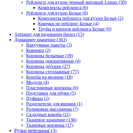
Рейлинги для кухни черный матовый Lemax
(30)
Комплекты рейлинга
(6)
Рейлинги для кухни Белые
(6)
Комплекты рейлинга для кухни Белые
(2)
Крючки не рейлинг Белые
(4)
Трубы и крепеж рейлинга Белые
(0)
Аппарат для надевания бахил
(15)
Домашнее хранение
(363)
Вакуумные пакеты
(3)
Коврики
(2)
Корзины бельевые
(39)
Корзины декоративные
(4)
Корзины детские
(27)
Корзины стеллажные
(77)
Короба на молнии
(18)
Модули
(4)
Пластиковые корзины
(0)
Подставки для обуви
(5)
Пуфики
(2)
Разделители для ящиков
(1)
Роликовые массажеры
(7)
Складные короба
(21)
Тканевое хранение
(136)
Тканевые корзины
(17)
Ручки мебельные
(3)