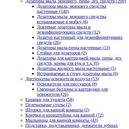
Дозаторы мыла, моющего, пены, дез. средств
(200)
Дозаторы мыла, моющего средства
настенные
(140)
Дозаторы мыла, моющего средства
встраиваемые в мойку
(8)
Локтевые дозаторы мыла и
дезинфицирующих средств
(12)
Дозатор настенный для дезинфицирующих
средств
(26)
Дозаторы мыла-пены настенные
(13)
Стойки для дозаторов
(2)
Дозаторы для картриджей мыла, пены, дез.
средств, крема для рук и т.д.
(0)
Дозаторы жидкого мыла настольные
(5)
Встраиваемые в стену дозаторы мыла
(0)
Диспенсеры освежителя воздуха
(53)
Освежители для писсуаров
(8)
Сменные баллоны и картриджи для
освежителя
(26)
Ершики для туалета
(58)
Пеленальные столы
(2)
Шторки для ванной комнаты
(2)
Крючки и кронштейны для ванной
(72)
Мыльницы для ванной комнаты
(43)
Подставки, подстаканники, держатели зубных