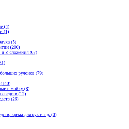
ые
(4)
ги
(1)
здуха
(5)
рытий
(200)
 и Z сложения
(67)
31)
 больших рулонов
(79)
е
(140)
мые в мойку
(8)
 средств
(12)
едств
(26)
дств, крема для рук и т.д.
(0)