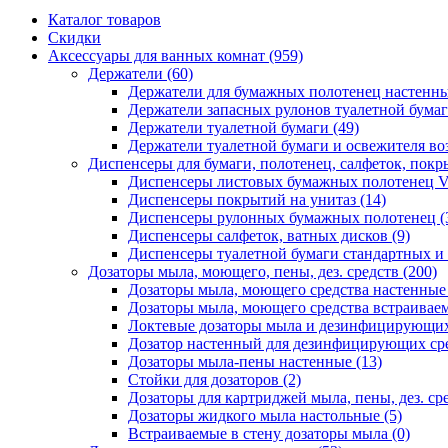
Каталог товаров
Скидки
Аксессуары для ванных комнат
(959)
Держатели
(60)
Держатели для бумажных полотенец настенн
Держатели запасных рулонов туалетной бума
Держатели туалетной бумаги
(49)
Держатели туалетной бумаги и освежителя во
Диспенсеры для бумаги, полотенец, салфеток, пок
Диспенсеры листовых бумажных полотенец V
Диспенсеры покрытий на унитаз
(14)
Диспенсеры рулонных бумажных полотенец
(
Диспенсеры салфеток, ватных дисков
(9)
Диспенсеры туалетной бумаги стандартных и
Дозаторы мыла, моющего, пены, дез. средств
(200)
Дозаторы мыла, моющего средства настенны
Дозаторы мыла, моющего средства встраивае
Локтевые дозаторы мыла и дезинфицирующих
Дозатор настенный для дезинфицирующих ср
Дозаторы мыла-пены настенные
(13)
Стойки для дозаторов
(2)
Дозаторы для картриджей мыла, пены, дез. сре
Дозаторы жидкого мыла настольные
(5)
Встраиваемые в стену дозаторы мыла
(0)