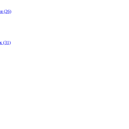
ля
(26)
ок
(31)