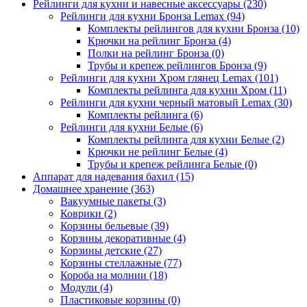
Рейлинги для кухни и навесные аксессуары
(230)
Рейлинги для кухни Бронза Lemax
(94)
Комплекты рейлингов для кухни Бронза
(10)
Крючки на рейлинг Бронза
(4)
Полки на рейлинг Бронза
(0)
Трубы и крепеж рейлингов Бронза
(9)
Рейлинги для кухни Хром глянец Lemax
(101)
Комплекты рейлинга для кухни Хром
(11)
Рейлинги для кухни черный матовый Lemax
(30)
Комплекты рейлинга
(6)
Рейлинги для кухни Белые
(6)
Комплекты рейлинга для кухни Белые
(2)
Крючки не рейлинг Белые
(4)
Трубы и крепеж рейлинга Белые
(0)
Аппарат для надевания бахил
(15)
Домашнее хранение
(363)
Вакуумные пакеты
(3)
Коврики
(2)
Корзины бельевые
(39)
Корзины декоративные
(4)
Корзины детские
(27)
Корзины стеллажные
(77)
Короба на молнии
(18)
Модули
(4)
Пластиковые корзины
(0)