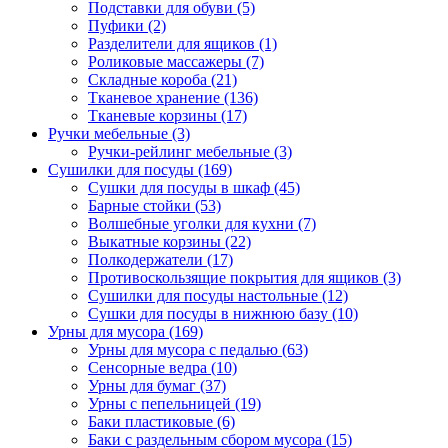
Подставки для обуви
(5)
Пуфики
(2)
Разделители для ящиков
(1)
Роликовые массажеры
(7)
Складные короба
(21)
Тканевое хранение
(136)
Тканевые корзины
(17)
Ручки мебельные
(3)
Ручки-рейлинг мебельные
(3)
Сушилки для посуды
(169)
Сушки для посуды в шкаф
(45)
Барные стойки
(53)
Волшебные уголки для кухни
(7)
Выкатные корзины
(22)
Полкодержатели
(17)
Противоскользящие покрытия для ящиков
(3)
Сушилки для посуды настольные
(12)
Сушки для посуды в нижнюю базу
(10)
Урны для мусора
(169)
Урны для мусора с педалью
(63)
Сенсорные ведра
(10)
Урны для бумаг
(37)
Урны с пепельницей
(19)
Баки пластиковые
(6)
Баки с раздельным сбором мусора
(15)