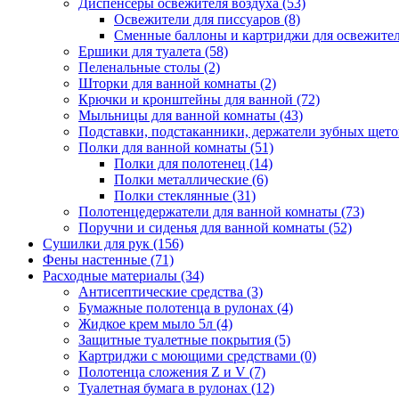
Диспенсеры освежителя воздуха
(53)
Освежители для писсуаров
(8)
Сменные баллоны и картриджи для освежите
Ершики для туалета
(58)
Пеленальные столы
(2)
Шторки для ванной комнаты
(2)
Крючки и кронштейны для ванной
(72)
Мыльницы для ванной комнаты
(43)
Подставки, подстаканники, держатели зубных щет
Полки для ванной комнаты
(51)
Полки для полотенец
(14)
Полки металлические
(6)
Полки стеклянные
(31)
Полотенцедержатели для ванной комнаты
(73)
Поручни и сиденья для ванной комнаты
(52)
Сушилки для рук
(156)
Фены настенные
(71)
Расходные материалы
(34)
Антисептические средства
(3)
Бумажные полотенца в рулонах
(4)
Жидкое крем мыло 5л
(4)
Защитные туалетные покрытия
(5)
Картриджи с моющими средствами
(0)
Полотенца сложения Z и V
(7)
Туалетная бумага в рулонах
(12)