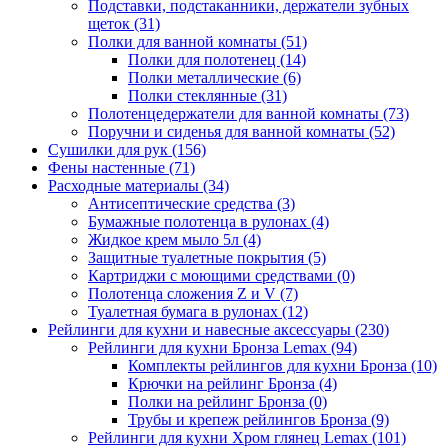
Подставки, подстаканники, держатели зубных
щеток
(31)
Полки для ванной комнаты
(51)
Полки для полотенец
(14)
Полки металлические
(6)
Полки стеклянные
(31)
Полотенцедержатели для ванной комнаты
(73)
Поручни и сиденья для ванной комнаты
(52)
Сушилки для рук
(156)
Фены настенные
(71)
Расходные материалы
(34)
Антисептические средства
(3)
Бумажные полотенца в рулонах
(4)
Жидкое крем мыло 5л
(4)
Защитные туалетные покрытия
(5)
Картриджи с моющими средствами
(0)
Полотенца сложения Z и V
(7)
Туалетная бумага в рулонах
(12)
Рейлинги для кухни и навесные аксессуары
(230)
Рейлинги для кухни Бронза Lemax
(94)
Комплекты рейлингов для кухни Бронза
(10)
Крючки на рейлинг Бронза
(4)
Полки на рейлинг Бронза
(0)
Трубы и крепеж рейлингов Бронза
(9)
Рейлинги для кухни Хром глянец Lemax
(101)