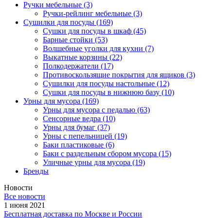
Ручки мебельные
(3)
Ручки-рейлинг мебельные
(3)
Сушилки для посуды
(169)
Сушки для посуды в шкаф
(45)
Барные стойки
(53)
Волшебные уголки для кухни
(7)
Выкатные корзины
(22)
Полкодержатели
(17)
Противоскользящие покрытия для ящиков
(3)
Сушилки для посуды настольные
(12)
Сушки для посуды в нижнюю базу
(10)
Урны для мусора
(169)
Урны для мусора с педалью
(63)
Сенсорные ведра
(10)
Урны для бумаг
(37)
Урны с пепельницей
(19)
Баки пластиковые
(6)
Баки с раздельным сбором мусора
(15)
Уличные урны для мусора
(19)
Бренды
Новости
Все новости
1 июня 2021
Бесплатная доставка по Москве и России