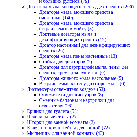
и больших рулонов
(79)
Дозаторы мыла, моющего, пены, дез. средств
(200)
Дозаторы мыла, моющего средства
настенные
(140)
Дозаторы мыла, моющего средства
встраиваемые в мойку
(8)
Локтевые дозаторы мыла и
дезинфицирующих средств
(12)
Дозатор настенный для дезинфицирующих
средств
(26)
Дозаторы мыла-пены настенные
(13)
Стойки для дозаторов
(2)
Дозаторы для картриджей мыла, пены, дез.
средств, крема для рук и т.д.
(0)
Дозаторы жидкого мыла настольные
(5)
Встраиваемые в стену дозаторы мыла
(0)
Диспенсеры освежителя воздуха
(53)
Освежители для писсуаров
(8)
Сменные баллоны и картриджи для
освежителя
(26)
Ершики для туалета
(58)
Пеленальные столы
(2)
Шторки для ванной комнаты
(2)
Крючки и кронштейны для ванной
(72)
Мыльницы для ванной комнаты
(43)