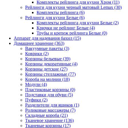
Комплекты рейлинга для кухни Хром
(11)
Рейлинги для кухни черный матовый Lemax
(30)
Комплекты рейлинга
(6)
Рейлинги для кухни Белые
(6)
Комплекты рейлинга для кухни Белые
(2)
Крючки не рейлинг Белые
(4)
Трубы и крепеж рейлинга Белые
(0)
Аппарат для надевания бахил
(15)
Домашнее хранение
(363)
Вакуумные пакеты
(3)
Коврики
(2)
Корзины бельевые
(39)
Корзины декоративные
(4)
Корзины детские
(27)
Корзины стеллажные
(77)
Короба на молнии
(18)
Модули
(4)
Пластиковые корзины
(0)
Подставки для обуви
(5)
Пуфики
(2)
Разделители для ящиков
(1)
Роликовые массажеры
(7)
Складные короба
(21)
Тканевое хранение
(136)
Тканевые корзины
(17)