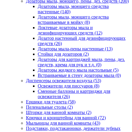
Дозаторы мыла, моющего, пены, дез. средств
(200)
Дозаторы мыла, моющего средства
настенные
(140)
Дозаторы мыла, моющего средства
встраиваемые в мойку
(8)
Локтевые дозаторы мыла и
дезинфицирующих средств
(12)
Дозатор настенный для дезинфицирующих
средств
(26)
Дозаторы мыла-пены настенные
(13)
Стойки для дозаторов
(2)
Дозаторы для картриджей мыла, пены, дез.
средств, крема для рук и т.д.
(0)
Дозаторы жидкого мыла настольные
(5)
Встраиваемые в стену дозаторы мыла
(0)
Диспенсеры освежителя воздуха
(53)
Освежители для писсуаров
(8)
Сменные баллоны и картриджи для
освежителя
(26)
Ершики для туалета
(58)
Пеленальные столы
(2)
Шторки для ванной комнаты
(2)
Крючки и кронштейны для ванной
(72)
Мыльницы для ванной комнаты
(43)
Подставки, подстаканники, держатели зубных