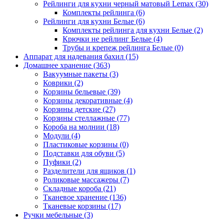
Рейлинги для кухни черный матовый Lemax
(30)
Комплекты рейлинга
(6)
Рейлинги для кухни Белые
(6)
Комплекты рейлинга для кухни Белые
(2)
Крючки не рейлинг Белые
(4)
Трубы и крепеж рейлинга Белые
(0)
Аппарат для надевания бахил
(15)
Домашнее хранение
(363)
Вакуумные пакеты
(3)
Коврики
(2)
Корзины бельевые
(39)
Корзины декоративные
(4)
Корзины детские
(27)
Корзины стеллажные
(77)
Короба на молнии
(18)
Модули
(4)
Пластиковые корзины
(0)
Подставки для обуви
(5)
Пуфики
(2)
Разделители для ящиков
(1)
Роликовые массажеры
(7)
Складные короба
(21)
Тканевое хранение
(136)
Тканевые корзины
(17)
Ручки мебельные
(3)