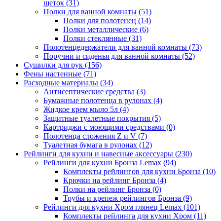
щеток
(31)
Полки для ванной комнаты
(51)
Полки для полотенец
(14)
Полки металлические
(6)
Полки стеклянные
(31)
Полотенцедержатели для ванной комнаты
(73)
Поручни и сиденья для ванной комнаты
(52)
Сушилки для рук
(156)
Фены настенные
(71)
Расходные материалы
(34)
Антисептические средства
(3)
Бумажные полотенца в рулонах
(4)
Жидкое крем мыло 5л
(4)
Защитные туалетные покрытия
(5)
Картриджи с моющими средствами
(0)
Полотенца сложения Z и V
(7)
Туалетная бумага в рулонах
(12)
Рейлинги для кухни и навесные аксессуары
(230)
Рейлинги для кухни Бронза Lemax
(94)
Комплекты рейлингов для кухни Бронза
(10)
Крючки на рейлинг Бронза
(4)
Полки на рейлинг Бронза
(0)
Трубы и крепеж рейлингов Бронза
(9)
Рейлинги для кухни Хром глянец Lemax
(101)
Комплекты рейлинга для кухни Хром
(11)