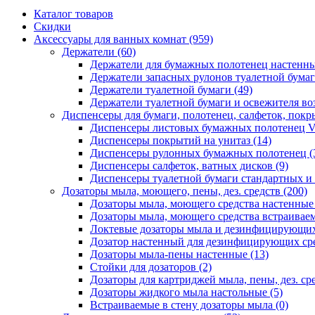
Каталог товаров
Скидки
Аксессуары для ванных комнат
(959)
Держатели
(60)
Держатели для бумажных полотенец настенн
Держатели запасных рулонов туалетной бума
Держатели туалетной бумаги
(49)
Держатели туалетной бумаги и освежителя во
Диспенсеры для бумаги, полотенец, салфеток, пок
Диспенсеры листовых бумажных полотенец V
Диспенсеры покрытий на унитаз
(14)
Диспенсеры рулонных бумажных полотенец
(
Диспенсеры салфеток, ватных дисков
(9)
Диспенсеры туалетной бумаги стандартных и
Дозаторы мыла, моющего, пены, дез. средств
(200)
Дозаторы мыла, моющего средства настенны
Дозаторы мыла, моющего средства встраивае
Локтевые дозаторы мыла и дезинфицирующих
Дозатор настенный для дезинфицирующих ср
Дозаторы мыла-пены настенные
(13)
Стойки для дозаторов
(2)
Дозаторы для картриджей мыла, пены, дез. сре
Дозаторы жидкого мыла настольные
(5)
Встраиваемые в стену дозаторы мыла
(0)