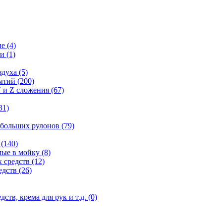
ые
(4)
ги
(1)
здуха
(5)
рытий
(200)
 и Z сложения
(67)
31)
 больших рулонов
(79)
е
(140)
мые в мойку
(8)
 средств
(12)
едств
(26)
дств, крема для рук и т.д.
(0)