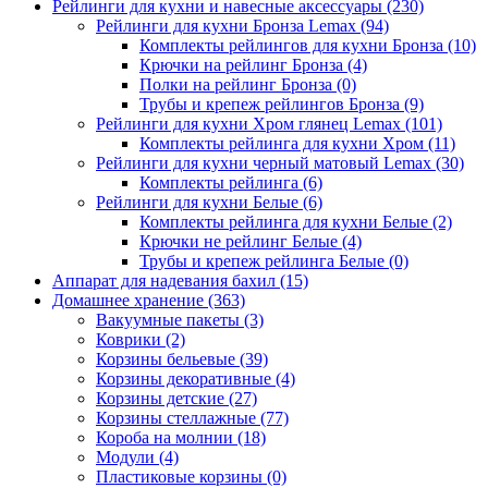
Рейлинги для кухни и навесные аксессуары
(230)
Рейлинги для кухни Бронза Lemax
(94)
Комплекты рейлингов для кухни Бронза
(10)
Крючки на рейлинг Бронза
(4)
Полки на рейлинг Бронза
(0)
Трубы и крепеж рейлингов Бронза
(9)
Рейлинги для кухни Хром глянец Lemax
(101)
Комплекты рейлинга для кухни Хром
(11)
Рейлинги для кухни черный матовый Lemax
(30)
Комплекты рейлинга
(6)
Рейлинги для кухни Белые
(6)
Комплекты рейлинга для кухни Белые
(2)
Крючки не рейлинг Белые
(4)
Трубы и крепеж рейлинга Белые
(0)
Аппарат для надевания бахил
(15)
Домашнее хранение
(363)
Вакуумные пакеты
(3)
Коврики
(2)
Корзины бельевые
(39)
Корзины декоративные
(4)
Корзины детские
(27)
Корзины стеллажные
(77)
Короба на молнии
(18)
Модули
(4)
Пластиковые корзины
(0)