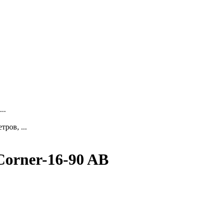
..
ров, ...
Corner-16-90 AB