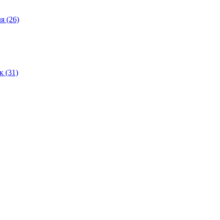
ля
(26)
ок
(31)