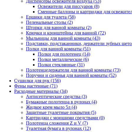
Диспенсеры освежителя воздуха
(53)
Освежители для писсуаров
(8)
Сменные баллоны и картриджи для освежите
Ершики для туалета
(58)
Пеленальные столы
(2)
Шторки для ванной комнаты
(2)
Крючки и кронштейны для ванной
(72)
Мыльницы для ванной комнаты
(43)
Подставки, подстаканники, держатели зубных щет
Полки для ванной комнаты
(51)
Полки для полотенец
(14)
Полки металлические
(6)
Полки стеклянные
(31)
Полотенцедержатели для ванной комнаты
(73)
Поручни и сиденья для ванной комнаты
(52)
Сушилки для рук
(156)
Фены настенные
(71)
Расходные материалы
(34)
Антисептические средства
(3)
Бумажные полотенца в рулонах
(4)
Жидкое крем мыло 5л
(4)
Защитные туалетные покрытия
(5)
Картриджи с моющими средствами
(0)
Полотенца сложения Z и V
(7)
Туалетная бумага в рулонах
(12)