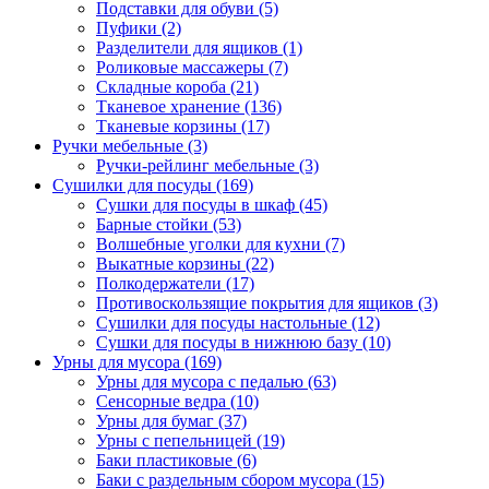
Подставки для обуви
(5)
Пуфики
(2)
Разделители для ящиков
(1)
Роликовые массажеры
(7)
Складные короба
(21)
Тканевое хранение
(136)
Тканевые корзины
(17)
Ручки мебельные
(3)
Ручки-рейлинг мебельные
(3)
Сушилки для посуды
(169)
Сушки для посуды в шкаф
(45)
Барные стойки
(53)
Волшебные уголки для кухни
(7)
Выкатные корзины
(22)
Полкодержатели
(17)
Противоскользящие покрытия для ящиков
(3)
Сушилки для посуды настольные
(12)
Сушки для посуды в нижнюю базу
(10)
Урны для мусора
(169)
Урны для мусора с педалью
(63)
Сенсорные ведра
(10)
Урны для бумаг
(37)
Урны с пепельницей
(19)
Баки пластиковые
(6)
Баки с раздельным сбором мусора
(15)