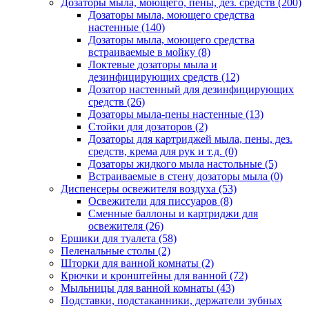
Дозаторы мыла, моющего, пены, дез. средств
(200)
Дозаторы мыла, моющего средства
настенные
(140)
Дозаторы мыла, моющего средства
встраиваемые в мойку
(8)
Локтевые дозаторы мыла и
дезинфицирующих средств
(12)
Дозатор настенный для дезинфицирующих
средств
(26)
Дозаторы мыла-пены настенные
(13)
Стойки для дозаторов
(2)
Дозаторы для картриджей мыла, пены, дез.
средств, крема для рук и т.д.
(0)
Дозаторы жидкого мыла настольные
(5)
Встраиваемые в стену дозаторы мыла
(0)
Диспенсеры освежителя воздуха
(53)
Освежители для писсуаров
(8)
Сменные баллоны и картриджи для
освежителя
(26)
Ершики для туалета
(58)
Пеленальные столы
(2)
Шторки для ванной комнаты
(2)
Крючки и кронштейны для ванной
(72)
Мыльницы для ванной комнаты
(43)
Подставки, подстаканники, держатели зубных