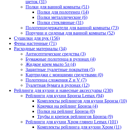
щеток
(31)
Полки для ванной комнаты
(51)
Полки для полотенец
(14)
Полки металлические
(6)
Полки стеклянные
(31)
Полотенцедержатели для ванной комнаты
(73)
Поручни и сиденья для ванной комнаты
(52)
Сушилки для рук
(156)
Фены настенные
(71)
Расходные материалы
(34)
Антисептические средства
(3)
Бумажные полотенца в рулонах
(4)
Жидкое крем мыло 5л
(4)
Защитные туалетные покрытия
(5)
Картриджи с моющими средствами
(0)
Полотенца сложения Z и V
(7)
Туалетная бумага в рулонах
(12)
Рейлинги для кухни и навесные аксессуары
(230)
Рейлинги для кухни Бронза Lemax
(94)
Комплекты рейлингов для кухни Бронза
(10)
Крючки на рейлинг Бронза
(4)
Полки на рейлинг Бронза
(0)
Трубы и крепеж рейлингов Бронза
(9)
Рейлинги для кухни Хром глянец Lemax
(101)
Комплекты рейлинга для кухни Хром
(11)