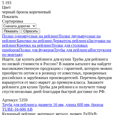
5 193
Цвет
черный
бронза
коричневый
Показать
Сортировка
Полки одноярусные на рейлинг
Полки двухъярусные на
рейлинг
Баночки на рейлинг
Держатель рейлинга
Заглушки на
рейлинг
Крючки на рейлинг
Полки для столовых
приборов
Полки для фужеров
Трубы для рейлинга
Инструкция
по монтажу
Ищете, где купить рейлинги для кухни Трубы для рейлинга
по низкой стоимости в России? В нашем каталоге вы найдете
высококачественную продукцию с гарантией, которую можно
приобрести оптом и в розницу от известных, проверенных
российских и зарубежных производителей. Перечень брендов
варьируется от масс-маркет до премиум-класса. Закажите
рейлинги для кухни Трубы для рейлинга и получите товар
спустя несколько дней благодаря быстрой доставке по РФ.
Артикул: 5359
Труба для рейлинга диаметр 16 мм, длина 600 мм, бронза
TUBE-16-600 AB
Кухонный рейлинг, материал: металл, размер ДхШхВ: