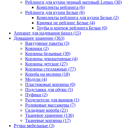
Рейлинги для кухни черный матовый Lemax
(30)
Комплекты рейлинга
(6)
Рейлинги для кухни Белые
(6)
Комплекты рейлинга для кухни Белые
(2)
Крючки не рейлинг Белые
(4)
Трубы и крепеж рейлинга Белые
(0)
Аппарат для надевания бахил
(15)
Домашнее хранение
(363)
Вакуумные пакеты
(3)
Коврики
(2)
Корзины бельевые
(39)
Корзины декоративные
(4)
Корзины детские
(27)
Корзины стеллажные
(77)
Короба на молнии
(18)
Модули
(4)
Пластиковые корзины
(0)
Подставки для обуви
(5)
Пуфики
(2)
Разделители для ящиков
(1)
Роликовые массажеры
(7)
Складные короба
(21)
Тканевое хранение
(136)
Тканевые корзины
(17)
Ручки мебельные
(3)