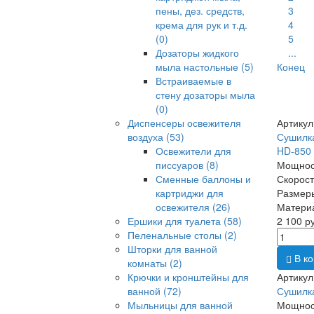
пены, дез. средств,
3
крема для рук и т.д.
4
(0)
5
Дозаторы жидкого
...
мыла настольные
(5)
Конец
Встраиваемые в
стену дозаторы мыла
(0)
Диспенсеры освежителя
Артикул
воздуха
(53)
Сушилк
Освежители для
HD-850
писсуаров
(8)
Мощност
Сменные баллоны и
Скорость
картриджи для
Размер
освежителя
(26)
Материа
Ершики для туалета
(58)
2 100 р
Пеленальные столы
(2)
Шторки для ванной
В ко
комнаты
(2)
Крючки и кронштейны для
Артикул
ванной
(72)
Сушилка
Мыльницы для ванной
Мощност