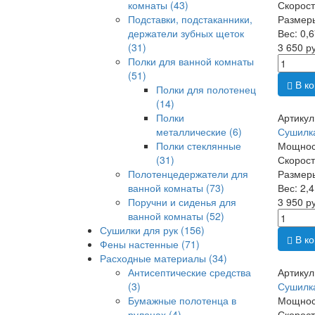
комнаты
(43)
Скорость
Подставки, подстаканники,
Размер
держатели зубных щеток
Вес: 0,6
(31)
3 650 р
Полки для ванной комнаты
(51)
В ко
Полки для полотенец
(14)
Полки
Артикул
металлические
(6)
Сушилка
Полки стеклянные
Мощност
(31)
Скорость
Полотенцедержатели для
Размер
ванной комнаты
(73)
Вес: 2,4
Поручни и сиденья для
3 950 р
ванной комнаты
(52)
Сушилки для рук
(156)
В ко
Фены настенные
(71)
Расходные материалы
(34)
Антисептические средства
Артикул
(3)
Сушилк
Бумажные полотенца в
Мощност
рулонах
(4)
Скорость