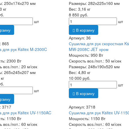
ы: 250х174х270 мм
Размеры: 282х225х160 мм
0 кг
Вес: 3,16 кг
уб.
8 850 руб.
шт
шт
рзину
В корзину
Артикул: 36
: 865
Сушилка для рук скоростная Ks
 для рук Ksitex M-2300C
MW-2008С JET хром
Мощность: 950 Вт
ь: 2300 Вт
Скорость воз./пот.: 50 м/сек
 воз./пот.: 20 м/сек
Размеры: 248х190х520 мм
ы: 265х245х207 мм
Вес: 4,80 кг
 кг
10 000 руб.
уб.
шт
шт
В корзину
рзину
: 3717
Артикул: 3718
 для рук Ksitex UV-1150AC
Сушилка для рук Ksitex UV-11
ь: 1150 Вт
Мощность: 1150 Вт
 воз./пот.: 60 м/сек
Скорость воз./пот.: 60 м/сек