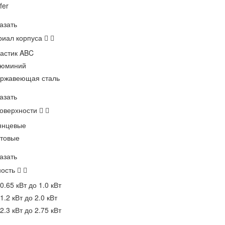
fer
азать
риал корпуса
астик ABC
юминий
ржавеющая сталь
азать
поверхности
янцевые
товые
азать
ость
 0.65 кВт до 1.0 кВт
 1.2 кВт до 2.0 кВт
 2.3 кВт до 2.75 кВт