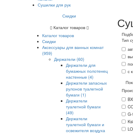
Сушилки для рук
Скидки
Су
Каталог товаров
Подб
Каталог товаров
Тип 
Скидки
Аксессуары для ванных комнат
ав
(959)
вы
Держатели
(60)
по
Держатели для
бумажных полотенец
с 
настенные
(4)
Пок
Держатели запасных
рулонов туалетной
Прои
бумаги
(1)
B
Держатели
туалетной бумаги
C
(49)
G-
Держатели
Ks
туалетной бумаги и
LO
освежителя воздуха