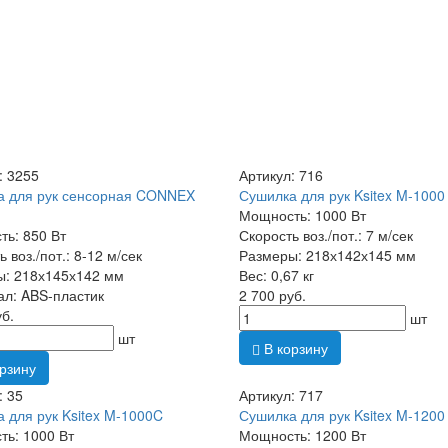
: 3255
Артикул: 716
а для рук сенсорная CONNEX
Сушилка для рук Ksitex M-1000
Мощность: 1000 Вт
ь: 850 Вт
Скорость воз./пот.: 7 м/сек
 воз./пот.: 8-12 м/сек
Размеры: 218х142х145 мм
ы: 218х145х142 мм
Вес: 0,67 кг
л: ABS-пластик
2 700 руб.
уб.
шт
шт
В корзину
рзину
: 35
Артикул: 717
 для рук Ksitex M-1000C
Сушилка для рук Ksitex M-1200
ь: 1000 Вт
Мощность: 1200 Вт