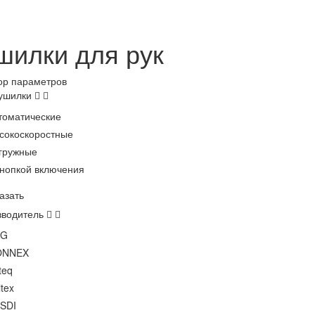
шилки для рук
ор параметров
сушилки
томатические
сокоскоростные
гружные
кнопкой включения
азать
зводитель
XG
ONNEX
teq
itex
SDI