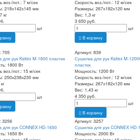
 воз./пот.: 7 м/сек
Скорость воз./пот.: 12 м/сек
ы: 218х142х145 мм
Размеры: 267х182х120 мм
7 кг
Вес: 1,3 кг
уб.
3 650 руб.
шт
шт
рзину
В корзину
: 705
Артикул: 839
 для рук Ksitex M-1800 пластик
Сушилка для рук Ksitex M-1200
ь: 1800 Вт
пластик
 воз./пот.: 15 м/сек
Мощность: 1200 Вт
ы: 250х238х230 мм
Скорость воз./пот.: 12 м/сек
 кг
Размеры: 267х182х120 мм
уб.
Вес: 1,43 кг
4 350 руб.
шт
шт
рзину
В корзину
: 3256
Артикул: 3257
а для рук CONNEX HD-1650
Сушилка для рук CONNEX HD-
ь: 1650 Вт
Мощность: 2000 Вт
 воз./пот.: 15 м/сек
Скорость воз./пот.: 16 м/сек