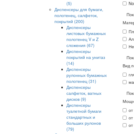
(5)
No
Диспенсеры для бумаги,
Пок
полотенец, салфеток,
покрытий
(200)
Мате
Диспенсеры
Пл
листовых бумажных
Ал
полотенец V и Z
сложения
(67)
Не
Диспенсеры
покрытий на унитаз
Пок
(14)
Вид 
Диспенсеры
гл
рулонных бумажных
полотенец
(31)
ма
Диспенсеры
салфеток, ватных
Пок
дисков
(9)
Мощн
Диспенсеры
от
туалетной бумаги
стандартных и
от
больших рулонов
от
(79)