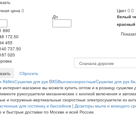
азать
ичная цена
Цвет
До
белый
ч
красный
1 890
Показа
48 172.50
94 455
140 737.50
187 020
ровка
 Ksitex
Сушилки для рук BXG
Высокоскоростные
Cушилки для рук б
 интернет-магазине вы можете купить оптом и в розницу сушилки д
тименте рукосушители механические с кнопкой включения и автом
ые и погружные-вертикальные скоростные электросушители из ант
стенные для гостиниц и бассейнов
|
Дозаторы мыла и моющего ср
 и быстрые доставки по Москве и всей России.