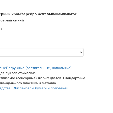
ерный
хром/серебро
бежевый/шампанское
серый
синий
ть
елые
Погружные (вертикальные, напольные)
ля рук электрические.
атические (сенсорные) любых цветов. Стандартные
ивандального пластика и металла.
едства
|
Диспенсеры бумаги и полотенец