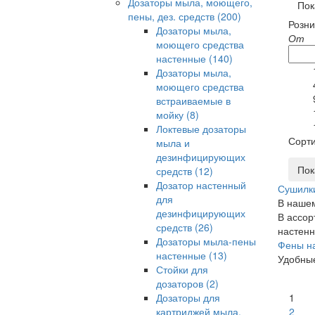
Дозаторы мыла, моющего,
Пок
пены, дез. средств
(200)
Розн
Дозаторы мыла,
От
моющего средства
настенные
(140)
Дозаторы мыла,
моющего средства
встраиваемые в
мойку
(8)
Локтевые дозаторы
Сорти
мыла и
дезинфицирующих
средств
(12)
Дозатор настенный
Сушилки
для
В нашем
дезинфицирующих
В ассор
средств
(26)
настенн
Дозаторы мыла-пены
Фены на
настенные
(13)
Удобные
Стойки для
дозаторов
(2)
Дозаторы для
1
картриджей мыла,
2