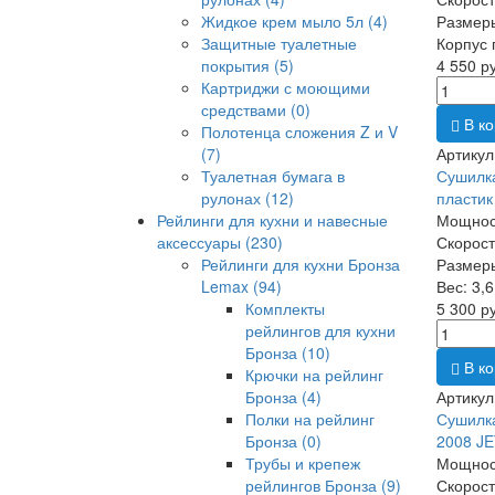
Жидкое крем мыло 5л
(4)
Размер
Защитные туалетные
Корпус 
покрытия
(5)
4 550 р
Картриджи с моющими
средствами
(0)
В ко
Полотенца сложения Z и V
(7)
Артикул
Туалетная бумага в
Сушилка
рулонах
(12)
пластик
Рейлинги для кухни и навесные
Мощност
аксессуары
(230)
Скорость
Рейлинги для кухни Бронза
Размер
Lemax
(94)
Вес: 3,6
Комплекты
5 300 р
рейлингов для кухни
Бронза
(10)
В ко
Крючки на рейлинг
Бронза
(4)
Артикул
Полки на рейлинг
Сушилка
Бронза
(0)
2008 JE
Трубы и крепеж
Мощност
рейлингов Бронза
(9)
Скорость