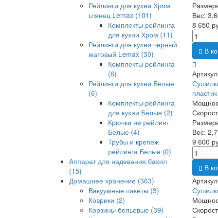
Рейлинги для кухни Хром
Размер
глянец Lemax
(101)
Вес: 3,6
Комплекты рейлинга
8 650 р
для кухни Хром
(11)
Рейлинги для кухни черный
В ко
матовый Lemax
(30)
Комплекты рейлинга
(6)
Артикул
Рейлинги для кухни Белые
Сушилка
(6)
пластик
Комплекты рейлинга
Мощност
для кухни Белые
(2)
Скорость
Крючки не рейлинг
Размер
Белые
(4)
Вес: 2,7
Трубы и крепеж
9 600 р
рейлинга Белые
(0)
Аппарат для надевания бахил
В ко
(15)
Домашнее хранение
(363)
Артикул
Вакуумные пакеты
(3)
Сушилка
Коврики
(2)
Мощност
Корзины бельевые
(39)
Скорость